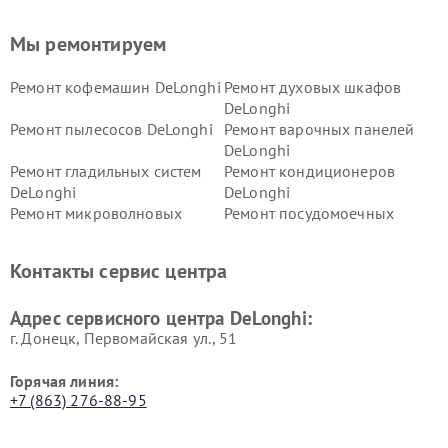
Мы ремонтируем
Ремонт кофемашин DeLonghi
Ремонт духовых шкафов
DeLonghi
Ремонт пылесосов DeLonghi
Ремонт варочных панелей
DeLonghi
Ремонт гладильных систем
Ремонт кондиционеров
DeLonghi
DeLonghi
Ремонт микроволновых
Ремонт посудомоечных
печей DeLonghi
машин DeLonghi
Ремонт стиральных машин
Ремонт холодильников
Контакты сервис центра
DeLonghi
DeLonghi
Адрес сервисного центра DeLonghi:
г. Донецк, Первомайская ул., 51
Горячая линия:
+7 (863) 276-88-95