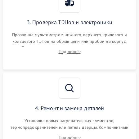
3. Проверка ТЭНов и электроники
Прозвонка мультиметром нижнего, верхнего, грилевого и
кольцевого ТЭНов на обрыв цепи или пробой на корпус.
Диагностика термостата, датчиков температуры,
Подробнее
переключателя режимов и мотора конвекции.
4. Ремонт и замена деталей
Установка новых нагревательных элементов,
термопредохранителей или петель дверцы. Компонентный
ремонт электронного модуля управления, замена
Подробнее