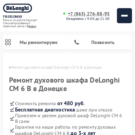
+7 (863) 276-88-95
FIX-DELONGHI
Ежедневно с 9:00 до 21:00
Ремонт устройств DeLonghi
Специализированный
cервисный центр г.
Донецк
Мы ремонтируем
Позвонить
нецке
Ремонт духового шкафа DeLonghi CM 6 B в Донецке
Ремонт духового шкафа DeLonghi
CM 6 B в Донецке
от 480 руб.
Стоимость ремонта
Бесплатная диагностика
даже при отказе
Привезем и увезем духовой шкаф DeLonghi CM 6
B сами
Ремонт варочных панелей DeLonghi
Ремонт кондиционеров DeLonghi
Ремонт посудомоечных машин DeLonghi
Ремонт холодильников DeLonghi
Ремонт гладильных систем DeLonghi
Ремонт микроволновых печей DeLonghi
Ремонт стиральных машин DeLonghi
Гарантия на наши работы по ремонту духовых
до 3-х лет
шкафов DeLonghi CM 6 B