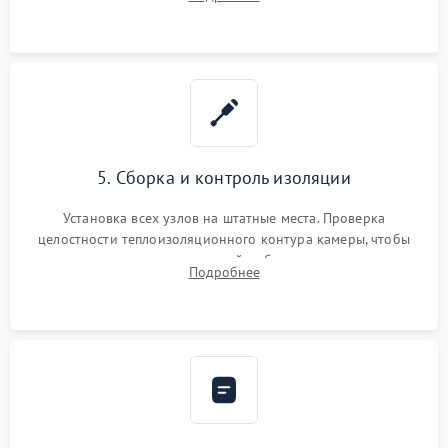
выгоревших реле, восстановление контактов и замена
уплотнителя.
5. Сборка и контроль изоляции
Установка всех узлов на штатные места. Проверка
целостности теплоизоляционного контура камеры, чтобы
исключить перегрев кухонной мебели и потерю тепла.
Подробнее
Надежная фиксация клемм и сборка корпуса шкафа.