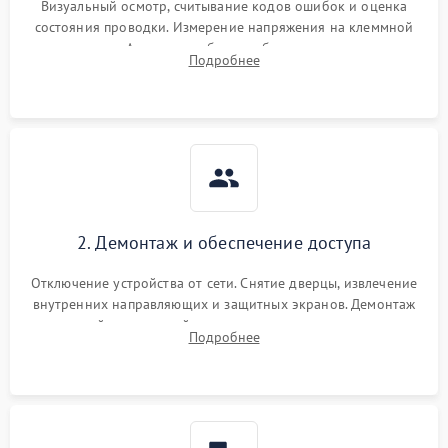
Визуальный осмотр, считывание кодов ошибок и оценка
состояния проводки. Измерение напряжения на клеммной
колодке. Анализ жалоб на проблемы с нагревом,
Подробнее
конвекцией, панелью управления или блокировкой дверцы.
2. Демонтаж и обеспечение доступа
Отключение устройства от сети. Снятие дверцы, извлечение
внутренних направляющих и защитных экранов. Демонтаж
задней или верхней панели для прямого доступа к
Подробнее
нагревательным элементам, плате и вентиляторам.