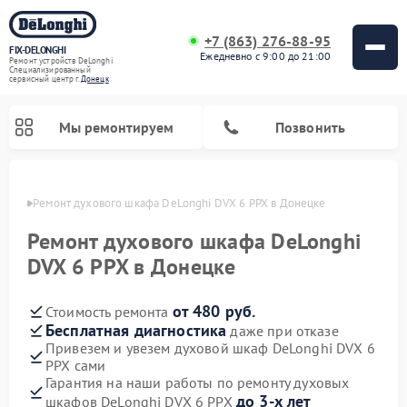
+7 (863) 276-88-95
FIX-DELONGHI
Ежедневно с 9:00 до 21:00
Ремонт устройств DeLonghi
Специализированный
cервисный центр г.
Донецк
Мы ремонтируем
Позвонить
нецке
Ремонт духового шкафа DeLonghi DVX 6 PPX в Донецке
Ремонт духового шкафа DeLonghi
DVX 6 PPX в Донецке
от 480 руб.
Стоимость ремонта
Бесплатная диагностика
даже при отказе
Привезем и увезем духовой шкаф DeLonghi DVX 6
PPX сами
Ремонт варочных панелей DeLonghi
Ремонт кондиционеров DeLonghi
Ремонт посудомоечных машин DeLonghi
Ремонт холодильников DeLonghi
Ремонт гладильных систем DeLonghi
Ремонт микроволновых печей DeLonghi
Ремонт стиральных машин DeLonghi
Гарантия на наши работы по ремонту духовых
до 3-х лет
шкафов DeLonghi DVX 6 PPX