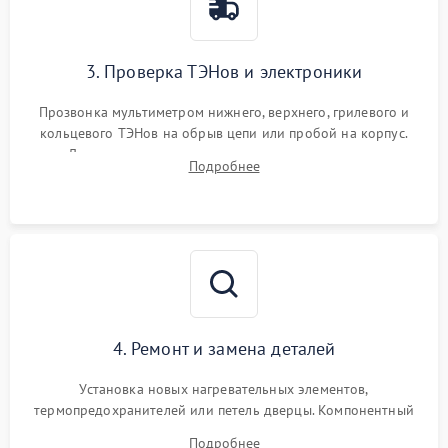
3. Проверка ТЭНов и электроники
Прозвонка мультиметром нижнего, верхнего, грилевого и
кольцевого ТЭНов на обрыв цепи или пробой на корпус.
Диагностика термостата, датчиков температуры,
Подробнее
переключателя режимов и мотора конвекции.
4. Ремонт и замена деталей
Установка новых нагревательных элементов,
термопредохранителей или петель дверцы. Компонентный
ремонт электронного модуля управления, замена
Подробнее