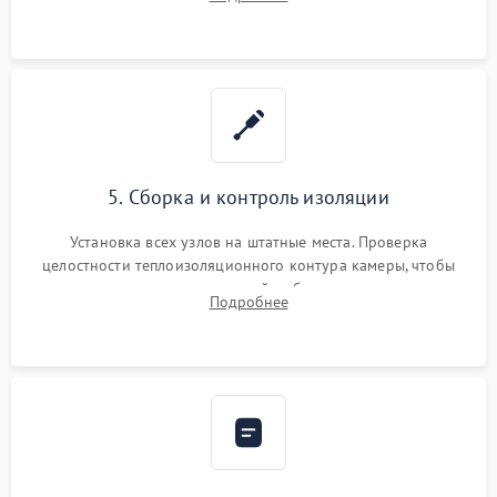
выгоревших реле, восстановление контактов и замена
уплотнителя.
5. Сборка и контроль изоляции
Установка всех узлов на штатные места. Проверка
целостности теплоизоляционного контура камеры, чтобы
исключить перегрев кухонной мебели и потерю тепла.
Подробнее
Надежная фиксация клемм и сборка корпуса шкафа.