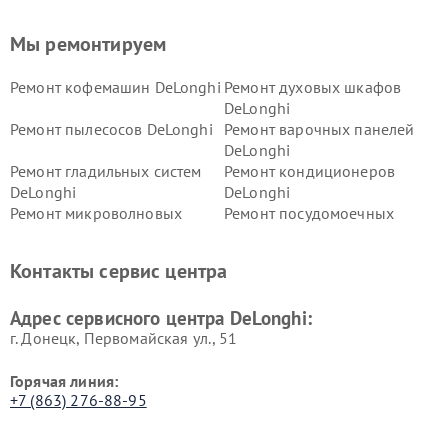
Мы ремонтируем
Ремонт кофемашин DeLonghi
Ремонт духовых шкафов
DeLonghi
Ремонт пылесосов DeLonghi
Ремонт варочных панелей
DeLonghi
Ремонт гладильных систем
Ремонт кондиционеров
DeLonghi
DeLonghi
Ремонт микроволновых
Ремонт посудомоечных
печей DeLonghi
машин DeLonghi
Ремонт стиральных машин
Ремонт холодильников
Контакты сервис центра
DeLonghi
DeLonghi
Адрес сервисного центра DeLonghi:
г. Донецк, Первомайская ул., 51
Горячая линия:
+7 (863) 276-88-95