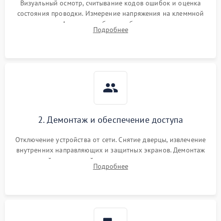
Визуальный осмотр, считывание кодов ошибок и оценка
состояния проводки. Измерение напряжения на клеммной
колодке. Анализ жалоб на проблемы с нагревом,
Подробнее
конвекцией, панелью управления или блокировкой дверцы.
2. Демонтаж и обеспечение доступа
Отключение устройства от сети. Снятие дверцы, извлечение
внутренних направляющих и защитных экранов. Демонтаж
задней или верхней панели для прямого доступа к
Подробнее
нагревательным элементам, плате и вентиляторам.