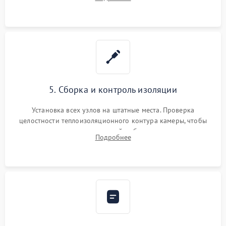
выгоревших реле, восстановление контактов и замена
уплотнителя.
5. Сборка и контроль изоляции
Установка всех узлов на штатные места. Проверка
целостности теплоизоляционного контура камеры, чтобы
исключить перегрев кухонной мебели и потерю тепла.
Подробнее
Надежная фиксация клемм и сборка корпуса шкафа.