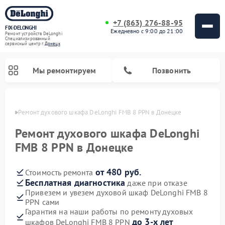
+7 (863) 276-88-95
FIX-DELONGHI
Ежедневно с 9:00 до 21:00
Ремонт устройств DeLonghi
Специализированный
cервисный центр г.
Донецк
Мы ремонтируем
Позвонить
нецке
Ремонт духового шкафа DeLonghi FMB 8 PPN в Донецке
Ремонт духового шкафа DeLonghi
FMB 8 PPN в Донецке
от 480 руб.
Стоимость ремонта
Бесплатная диагностика
даже при отказе
Привезем и увезем духовой шкаф DeLonghi FMB 8
PPN сами
Ремонт варочных панелей DeLonghi
Ремонт кондиционеров DeLonghi
Ремонт посудомоечных машин DeLonghi
Ремонт холодильников DeLonghi
Ремонт гладильных систем DeLonghi
Ремонт микроволновых печей DeLonghi
Ремонт стиральных машин DeLonghi
Гарантия на наши работы по ремонту духовых
до 3-х лет
шкафов DeLonghi FMB 8 PPN