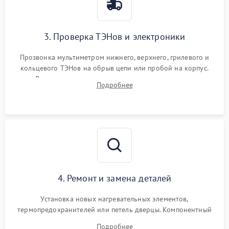
3. Проверка ТЭНов и электроники
Прозвонка мультиметром нижнего, верхнего, грилевого и
кольцевого ТЭНов на обрыв цепи или пробой на корпус.
Диагностика термостата, датчиков температуры,
Подробнее
переключателя режимов и мотора конвекции.
4. Ремонт и замена деталей
Установка новых нагревательных элементов,
термопредохранителей или петель дверцы. Компонентный
ремонт электронного модуля управления, замена
Подробнее