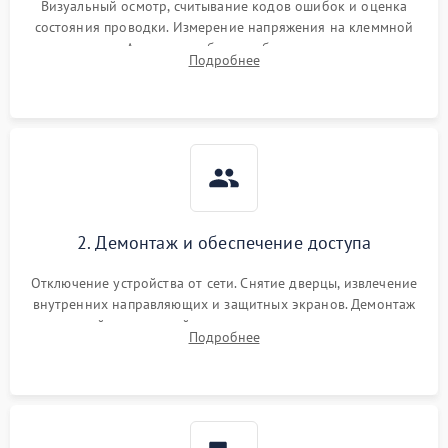
Визуальный осмотр, считывание кодов ошибок и оценка
состояния проводки. Измерение напряжения на клеммной
колодке. Анализ жалоб на проблемы с нагревом,
Подробнее
конвекцией, панелью управления или блокировкой дверцы.
2. Демонтаж и обеспечение доступа
Отключение устройства от сети. Снятие дверцы, извлечение
внутренних направляющих и защитных экранов. Демонтаж
задней или верхней панели для прямого доступа к
Подробнее
нагревательным элементам, плате и вентиляторам.