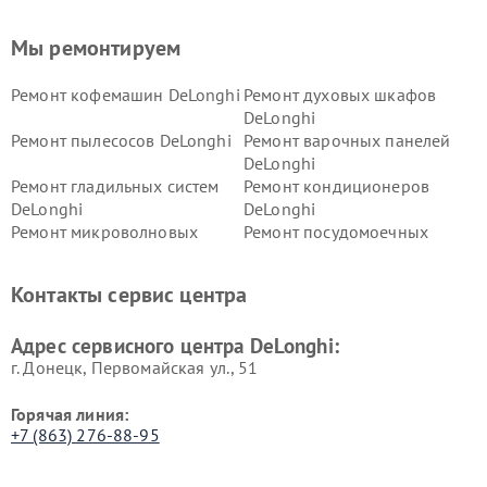
Мы ремонтируем
Ремонт кофемашин DeLonghi
Ремонт духовых шкафов
DeLonghi
Ремонт пылесосов DeLonghi
Ремонт варочных панелей
DeLonghi
Ремонт гладильных систем
Ремонт кондиционеров
DeLonghi
DeLonghi
Ремонт микроволновых
Ремонт посудомоечных
печей DeLonghi
машин DeLonghi
Ремонт стиральных машин
Ремонт холодильников
Контакты сервис центра
DeLonghi
DeLonghi
Адрес сервисного центра DeLonghi:
г. Донецк, Первомайская ул., 51
Горячая линия:
+7 (863) 276-88-95