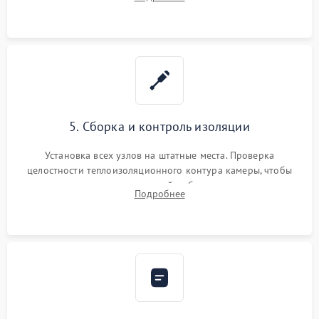
выгоревших реле, восстановление контактов и замена
уплотнителя.
5. Сборка и контроль изоляции
Установка всех узлов на штатные места. Проверка
целостности теплоизоляционного контура камеры, чтобы
исключить перегрев кухонной мебели и потерю тепла.
Подробнее
Надежная фиксация клемм и сборка корпуса шкафа.