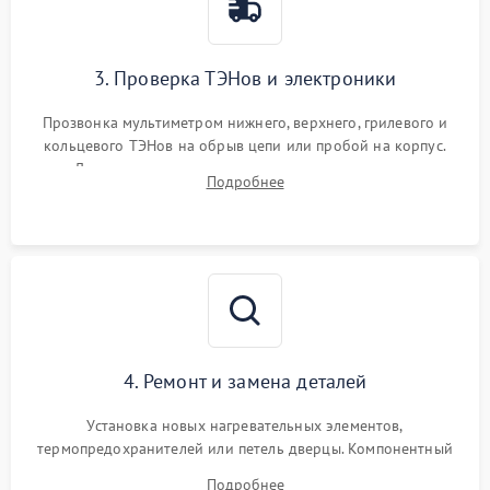
3. Проверка ТЭНов и электроники
Прозвонка мультиметром нижнего, верхнего, грилевого и
кольцевого ТЭНов на обрыв цепи или пробой на корпус.
Диагностика термостата, датчиков температуры,
Подробнее
переключателя режимов и мотора конвекции.
4. Ремонт и замена деталей
Установка новых нагревательных элементов,
термопредохранителей или петель дверцы. Компонентный
ремонт электронного модуля управления, замена
Подробнее