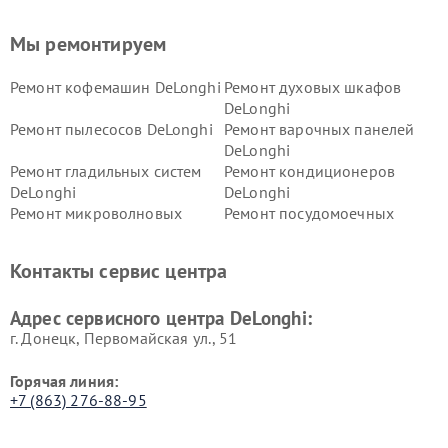
Мы ремонтируем
Ремонт кофемашин DeLonghi
Ремонт духовых шкафов
DeLonghi
Ремонт пылесосов DeLonghi
Ремонт варочных панелей
DeLonghi
Ремонт гладильных систем
Ремонт кондиционеров
DeLonghi
DeLonghi
Ремонт микроволновых
Ремонт посудомоечных
печей DeLonghi
машин DeLonghi
Ремонт стиральных машин
Ремонт холодильников
Контакты сервис центра
DeLonghi
DeLonghi
Адрес сервисного центра DeLonghi:
г. Донецк, Первомайская ул., 51
Горячая линия:
+7 (863) 276-88-95