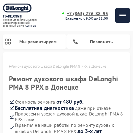
+7 (863) 276-88-95
FIX-DELONGHI
Ежедневно с 9:00 до 21:00
Ремонт устройств DeLonghi
Специализированный
cервисный центр г.
Донецк
Мы ремонтируем
Позвонить
нецке
Ремонт духового шкафа DeLonghi PMA 8 PPX в Донецке
Ремонт духового шкафа DeLonghi
PMA 8 PPX в Донецке
от 480 руб.
Стоимость ремонта
Бесплатная диагностика
даже при отказе
Привезем и увезем духовой шкаф DeLonghi PMA 8
PPX сами
Ремонт варочных панелей DeLonghi
Ремонт кондиционеров DeLonghi
Ремонт посудомоечных машин DeLonghi
Ремонт холодильников DeLonghi
Ремонт гладильных систем DeLonghi
Ремонт микроволновых печей DeLonghi
Ремонт стиральных машин DeLonghi
Гарантия на наши работы по ремонту духовых
до 3-х лет
шкафов DeLonghi PMA 8 PPX