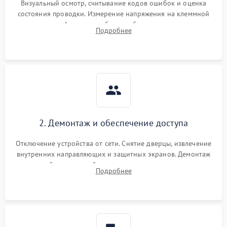
Визуальный осмотр, считывание кодов ошибок и оценка
состояния проводки. Измерение напряжения на клеммной
колодке. Анализ жалоб на проблемы с нагревом,
Подробнее
конвекцией, панелью управления или блокировкой дверцы.
2. Демонтаж и обеспечение доступа
Отключение устройства от сети. Снятие дверцы, извлечение
внутренних направляющих и защитных экранов. Демонтаж
задней или верхней панели для прямого доступа к
Подробнее
нагревательным элементам, плате и вентиляторам.