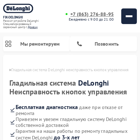
+7 (863) 276-88-95
FIX-DELONGHI
Ежедневно с 9:00 до 21:00
Ремонт устройств DeLonghi
Специализированный
cервисный центр г.
Донецк
Мы ремонтируем
Позвонить
нецке
Гладильная система DeLonghi неисправность кнопок управления
Гладильная система
DeLonghi
Неисправность кнопок управления
Бесплатная диагностика
даже при отказе от
ремонта
Привезем и увезем гладильную систему DeLonghi
собственной доставкой
Ремонт кондиционеров DeLonghi
Ремонт посудомоечных машин DeLonghi
Ремонт холодильников DeLonghi
Ремонт духовых шкафов DeLonghi
Ремонт варочных панелей DeLonghi
Ремонт микроволновых печей DeLonghi
Ремонт стиральных машин DeLonghi
Гарантия на наши работы по ремонту гладильных
до 3-х лет
систем DeLonghi