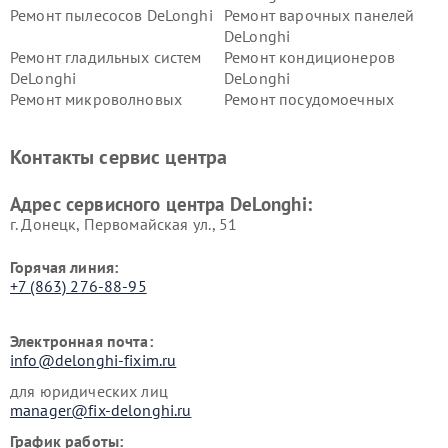
Ремонт пылесосов DeLonghi
Ремонт варочных панелей
DeLonghi
Ремонт гладильных систем
Ремонт кондиционеров
DeLonghi
DeLonghi
Ремонт микроволновых
Ремонт посудомоечных
печей DeLonghi
машин DeLonghi
Ремонт стиральных машин
Ремонт холодильников
Контакты сервис центра
DeLonghi
DeLonghi
Адрес сервисного центра DeLonghi:
г. Донецк, Первомайская ул., 51
Горячая линия:
+7 (863) 276-88-95
Электронная почта:
info@delonghi-fixim.ru
для юридических лиц
manager@fix-delonghi.ru
График работы: