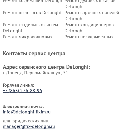
Ремонт кофемашин DeLonghi
Ремонт духовых шкафов
DeLonghi
Ремонт пылесосов DeLonghi
Ремонт варочных панелей
DeLonghi
Ремонт гладильных систем
Ремонт кондиционеров
DeLonghi
DeLonghi
Ремонт микроволновых
Ремонт посудомоечных
печей DeLonghi
машин DeLonghi
Ремонт стиральных машин
Ремонт холодильников
Контакты сервис центра
DeLonghi
DeLonghi
Адрес сервисного центра DeLonghi:
г. Донецк, Первомайская ул., 51
Горячая линия:
+7 (863) 276-88-95
Электронная почта:
info@delonghi-fixim.ru
для юридических лиц
manager@fix-delonghi.ru