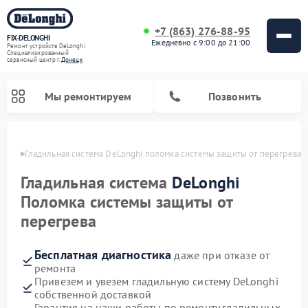
+7 (863) 276-88-95
FIX-DELONGHI
Ежедневно с 9:00 до 21:00
Ремонт устройств DeLonghi
Специализированный
cервисный центр г.
Донецк
Мы ремонтируем
Позвонить
нецке
Гладильная система DeLonghi поломка системы защиты от перегрева
Гладильная система
DeLonghi
Поломка системы защиты от
перегрева
Бесплатная диагностика
даже при отказе от
ремонта
Привезем и увезем гладильную систему DeLonghi
Ремонт кондиционеров DeLonghi
Ремонт посудомоечных машин DeLonghi
Ремонт холодильников DeLonghi
Ремонт духовых шкафов DeLonghi
Ремонт варочных панелей DeLonghi
Ремонт микроволновых печей DeLonghi
Ремонт стиральных машин DeLonghi
собственной доставкой
Гарантия на наши работы по ремонту гладильных