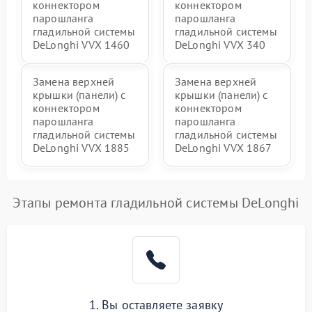
коннектором
коннектором
парошланга
парошланга
Неисправность
2000 ₽
Подробнее →
индикаторов (дисплея)
гладильной системы
гладильной системы
DeLonghi VVX 1460
DeLonghi VVX 340
Замена верхней
Замена верхней
крышки (панели) с
крышки (панели) с
коннектором
коннектором
парошланга
парошланга
гладильной системы
гладильной системы
DeLonghi VVX 1885
DeLonghi VVX 1867
Этапы ремонта гладильной системы DeLonghi
1. Вы оставляете заявку