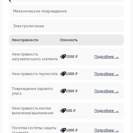
Механические повреждения
Электропитание
Неисправности
Стоимость
Пар
Неисправность
Герметичность
2500 ₽
Подробнее →
нагревательного элемента
Электроника/Механические
Неисправность термостата
1000 ₽
Подробнее →
Повреждение парового
2000 ₽
Подробнее →
утюга
Неисправность кнопки
500 ₽
Подробнее →
включения/выключения
Поломка системы защиты
1000 ₽
Подробнее →
от накипи