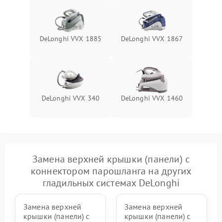
500 ₽
Подробнее →
проводов
Проблемы с регулировкой
1500 ₽
Подробнее →
DeLonghi VVX 1885
DeLonghi VVX 1867
температуры
Неисправность датчиков
1000 ₽
Подробнее →
давления
Неисправность блока
DeLonghi VVX 340
DeLonghi VVX 1460
1500 ₽
Подробнее →
питания
Проблемы с пайкой на
1000 ₽
Подробнее →
плате
Замена верхней крышки (панели) с
Неисправность кнопок
500 ₽
Подробнее →
коннектором парошланга на других
управления
гладильных системах DeLonghi
Неисправность системы
автоматического
1500 ₽
Подробнее →
Замена верхней
Замена верхней
отключения
крышки (панели) с
крышки (панели) с