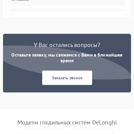
Неисправность
500 ₽
Подробнее →
индикатора уровня воды
Поломка системы
автоматического
1500 ₽
Подробнее →
У Вас остались вопросы?
отключения
Оставьте заявку, мы свяжемся с Вами в ближайшее
Неисправность системы
время
2000 ₽
Подробнее →
подачи пара
Заказать звонок
Поломка сетевого шнура
500 ₽
Подробнее →
Неисправность системы
1500 ₽
Подробнее →
регулировки температуры
Поломка системы защиты
1000 ₽
Подробнее →
от перегрева
Модели гладильных систем DeLonghi
Повреждение внутренних