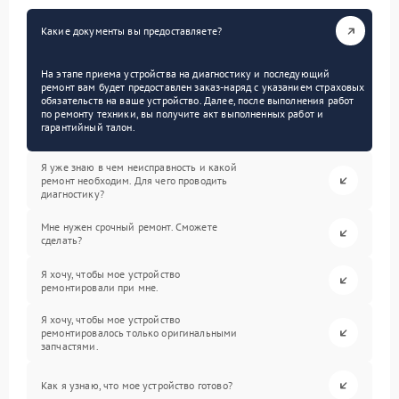
Какие документы вы предоставляете?
На этапе приема устройства на диагностику и последующий
ремонт вам будет предоставлен заказ-наряд с указанием страховых
обязательств на ваше устройство. Далее, после выполнения работ
по ремонту техники, вы получите акт выполненных работ и
гарантийный талон.
Я уже знаю в чем неисправность и какой
ремонт необходим. Для чего проводить
диагностику?
Мне нужен срочный ремонт. Сможете
сделать?
Я хочу, чтобы мое устройство
ремонтировали при мне.
Я хочу, чтобы мое устройство
ремонтировалось только оригинальными
запчастями.
Как я узнаю, что мое устройство готово?