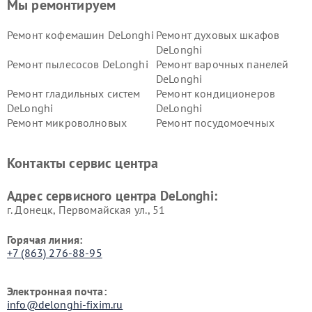
Мы ремонтируем
Ремонт кофемашин DeLonghi
Ремонт духовых шкафов
DeLonghi
Ремонт пылесосов DeLonghi
Ремонт варочных панелей
DeLonghi
Ремонт гладильных систем
Ремонт кондиционеров
DeLonghi
DeLonghi
Ремонт микроволновых
Ремонт посудомоечных
печей DeLonghi
машин DeLonghi
Ремонт стиральных машин
Ремонт холодильников
Контакты сервис центра
DeLonghi
DeLonghi
Адрес сервисного центра DeLonghi:
г. Донецк, Первомайская ул., 51
Горячая линия:
+7 (863) 276-88-95
Электронная почта:
info@delonghi-fixim.ru