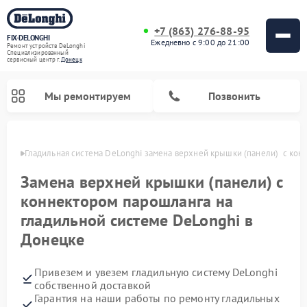
+7 (863) 276-88-95
FIX-DELONGHI
Ежедневно с 9:00 до 21:00
Ремонт устройств DeLonghi
Специализированный
cервисный центр г.
Донецк
Мы ремонтируем
Позвонить
нецке
Гладильная система DeLonghi замена верхней крышки (панели)  с кон
Замена верхней крышки (панели) с
коннектором парошланга на
гладильной системе DeLonghi в
Донецке
Привезем и увезем гладильную систему DeLonghi
Ремонт кондиционеров DeLonghi
Ремонт посудомоечных машин DeLonghi
Ремонт холодильников DeLonghi
Ремонт духовых шкафов DeLonghi
Ремонт варочных панелей DeLonghi
Ремонт микроволновых печей DeLonghi
Ремонт стиральных машин DeLonghi
собственной доставкой
Гарантия на наши работы по ремонту гладильных