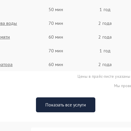
50 мин
1 год
ева воды
70 мин
2 года
амяти
60 мин
2 года
70 мин
1 год
ратора
60 мин
2 года
Цены в прайс-листе указаны
Мы прове
Показать все услуги