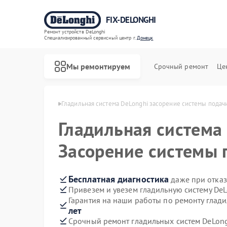
FIX-DELONGHI
Ремонт устройств DeLonghi
Специализированный cервисный центр г.
Донецк
Мы ремонтируем
Срочный ремонт
Це
DeLonghi в Донецке
Гладильная система DeLonghi засорение системы подач
Гладильная система
Засорение системы 
Бесплатная диагностика
даже при отказ
Привезем и увезем гладильную систему De
Гарантия на наши работы по ремонту глад
лет
Срочный ремонт гладильных систем DeLong
Ремонт духовых шкафов DeLonghi
Ремонт варочных панелей DeLonghi
Ремонт кондиционеров DeLonghi
Ремонт микроволновых печей DeLonghi
Ремонт посудомоечных машин DeLonghi
Ремонт стиральных машин DeLonghi
Ремонт холодильников DeLonghi