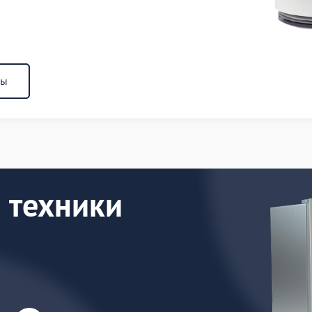
ны
 техники