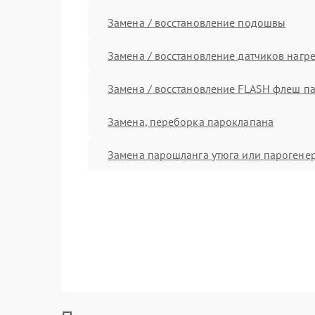
Замена / восстановление подошвы
Замена / восстановление датчиков нагр
Замена / восстановление FLASH флеш п
Замена, переборка пароклапана
Замена парошланга утюга или парогене