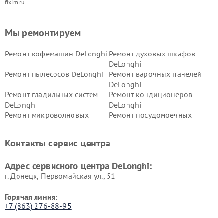
fixim.ru
Мы ремонтируем
Ремонт кофемашин DeLonghi
Ремонт духовых шкафов
DeLonghi
Ремонт пылесосов DeLonghi
Ремонт варочных панелей
DeLonghi
Ремонт гладильных систем
Ремонт кондиционеров
DeLonghi
DeLonghi
Ремонт микроволновых
Ремонт посудомоечных
печей DeLonghi
машин DeLonghi
Ремонт стиральных машин
Ремонт холодильников
Контакты сервис центра
DeLonghi
DeLonghi
Адрес сервисного центра DeLonghi:
г. Донецк, Первомайская ул., 51
Горячая линия:
+7 (863) 276-88-95