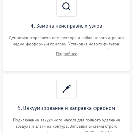
4. Замена неисправных узлов
Демонтаж сгоревшего компрессора и пайка нового агрегата
медно-фосфорным припоем. Установка нового фильтра-
осушителя. Замена изношенных вентиляторов обдува,
Подробнее
сломанных заслонок или поврежденных дверных петель.
5. Вакуумирование и заправка фреоном
Подключение вакуумного насоса для полного удаления
воздуха и влаги из контура. Заправка системы строго
дозированным объемом хладагента (R600a, R134a) по