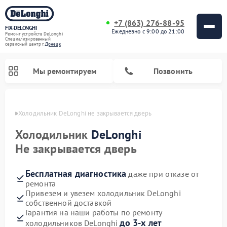
+7 (863) 276-88-95
FIX-DELONGHI
Ежедневно с 9:00 до 21:00
Ремонт устройств DeLonghi
Специализированный
cервисный центр г.
Донецк
Мы ремонтируем
Позвонить
нецке
Холодильник DeLonghi не закрывается дверь
Холодильник
DeLonghi
Не закрывается дверь
Бесплатная диагностика
даже при отказе от
ремонта
Привезем и увезем холодильник DeLonghi
собственной доставкой
Ремонт гладильных систем DeLonghi
Ремонт микроволновых печей DeLonghi
Ремонт стиральных машин DeLonghi
Ремонт духовых шкафов DeLonghi
Ремонт варочных панелей DeLonghi
Ремонт кондиционеров DeLonghi
Ремонт посудомоечных машин DeLonghi
Гарантия на наши работы по ремонту
до 3-х лет
холодильников DeLonghi