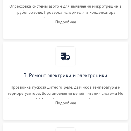
Опрессовка системы азотом для выявления микротрещин в
трубопроводе. Проверка испарителя и конденсатора
течеискателем. Демонтаж старого фильтра-осушителя и
Подробнее
продувка капиллярной трубки для устранения засоров.
3. Ремонт электрики и электроники
Прозвонка пускозащитного реле, датчиков температуры и
терморегулятора. Восстановление цепей питания системы No
Frost, включая ТЭН оттайки и вентилятор. Ремонт или замена
Подробнее
платы управления при сбоях алгоритмов.