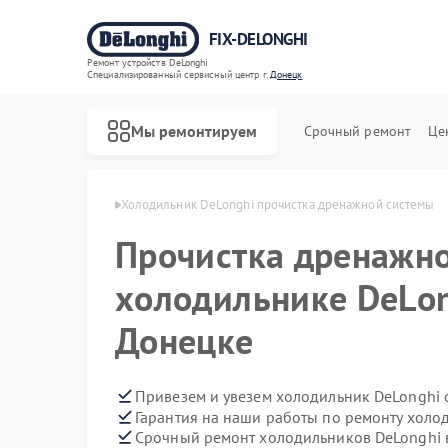
FIX-DELONGHI
Ремонт устройств DeLonghi
Специализированный cервисный центр г.
Донецк
Мы ремонтируем
Срочный ремонт
Це
DeLonghi в Донецке
Холодильник DeLonghi прочистка дренажной системы
Прочистка дренажно
холодильнике DeLon
Донецке
Привезем и увезем холодильник DeLonghi 
Гарантия на наши работы по ремонту холо
Срочный ремонт холодильников DeLonghi в
Ремонт духовых шкафов DeLonghi
Ремонт варочных панелей DeLonghi
Ремонт гладильных систем DeLonghi
Ремонт кондиционеров DeLonghi
Ремонт микроволновых печей DeLonghi
Ремонт посудомоечных машин DeLonghi
Ремонт стиральных машин DeLonghi