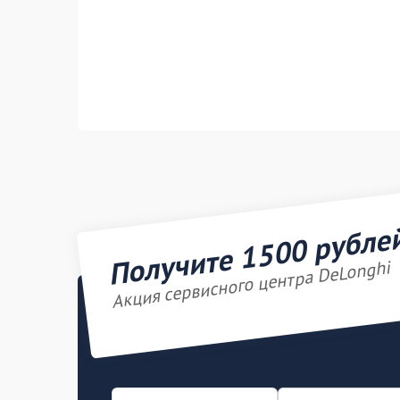
Получите 1500 рубле
Акция сервисного центра DeLonghi