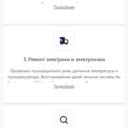
течеискателем. Демонтаж старого фильтра-осушителя и
Подробнее
продувка капиллярной трубки для устранения засоров.
3. Ремонт электрики и электроники
Прозвонка пускозащитного реле, датчиков температуры и
терморегулятора. Восстановление цепей питания системы No
Frost, включая ТЭН оттайки и вентилятор. Ремонт или замена
Подробнее
платы управления при сбоях алгоритмов.