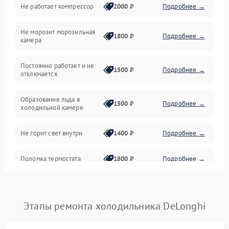
Не работает компрессор
2000 ₽
Подробнее →
Электропитание
Не морозит морозильная
Дренаж
1800 ₽
Подробнее →
камера
Оттайка
Постоянно работает и не
1500 ₽
Подробнее →
отключается
Программное обеспечение
Образование льда в
1500 ₽
Подробнее →
холодильной камере
Не горит свет внутри
1400 ₽
Подробнее →
Поломка термостата
1800 ₽
Подробнее →
Не работает вентилятор
1800 ₽
Подробнее →
Этапы ремонта холодильника DeLonghi
Поломка системы No Frost
2600 ₽
Подробнее →