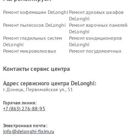
Ремонт кофемашин DeLonghi
Ремонт духовых шкафов
DeLonghi
Ремонт пылесосов DeLonghi
Ремонт варочных панелей
DeLonghi
Ремонт гладильных систем
Ремонт кондиционеров
DeLonghi
DeLonghi
Ремонт микроволновых
Ремонт посудомоечных
печей DeLonghi
машин DeLonghi
Ремонт стиральных машин
Ремонт холодильников
Контакты сервис центра
DeLonghi
DeLonghi
Адрес сервисного центра DeLonghi:
г. Донецк, Первомайская ул., 51
Горячая линия:
+7 (863) 276-88-95
Электронная почта:
info@delonghi-fixim.ru