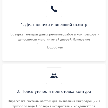
Образование конденсата
1800 ₽
Подробнее →
на стенках
Сбой в работе инвертора
2100 ₽
Подробнее →
1. Диагностика и внешний осмотр
Запах горелого при
2000 ₽
Подробнее →
Проверка температурных режимов, работы компрессора и
работе
целостности уплотнителей дверей. Измерение
сопротивления обмоток мотора, проверка термостата и
Не включается
Подробнее
1000 ₽
Подробнее →
считывание кодов ошибок с электронного дисплея.
холодильник
Проблемы с системой
автоматической
1800 ₽
Подробнее →
разморозки
2. Поиск утечек и подготовка контура
Опрессовка системы азотом для выявления микротрещин в
трубопроводе. Проверка испарителя и конденсатора