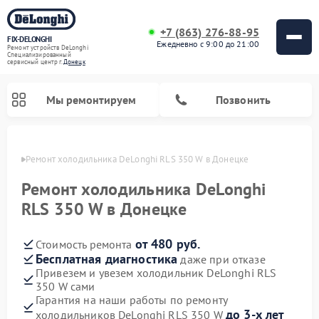
+7 (863) 276-88-95
FIX-DELONGHI
Ежедневно с 9:00 до 21:00
Ремонт устройств DeLonghi
Специализированный
cервисный центр г.
Донецк
Мы ремонтируем
Позвонить
нецке
Ремонт холодильника DeLonghi RLS 350 W в Донецке
Ремонт холодильника DeLonghi
RLS 350 W в Донецке
от 480 руб.
Стоимость ремонта
Бесплатная диагностика
даже при отказе
Привезем и увезем холодильник DeLonghi RLS
350 W сами
Ремонт гладильных систем DeLonghi
Ремонт микроволновых печей DeLonghi
Ремонт стиральных машин DeLonghi
Ремонт духовых шкафов DeLonghi
Ремонт варочных панелей DeLonghi
Ремонт кондиционеров DeLonghi
Ремонт посудомоечных машин DeLonghi
Гарантия на наши работы по ремонту
до 3-х лет
холодильников DeLonghi RLS 350 W