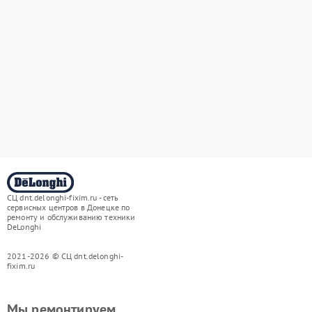
СЦ dnt.delonghi-fixim.ru - сеть
сервисных центров в Донецке по
ремонту и обслуживанию техники
DeLonghi
2021-2026 © СЦ dnt.delonghi-
fixim.ru
Мы ремонтируем