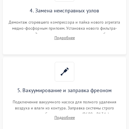
4. Замена неисправных узлов
Демонтаж сгоревшего компрессора и пайка нового агрегата
медно-фосфорным припоем. Установка нового фильтра-
осушителя. Замена изношенных вентиляторов обдува,
Подробнее
сломанных заслонок или поврежденных дверных петель.
5. Вакуумирование и заправка фреоном
Подключение вакуумного насоса для полного удаления
воздуха и влаги из контура. Заправка системы строго
дозированным объемом хладагента (R600a, R134a) по
Подробнее
электронным весам. Контроль рабочего давления в системе.