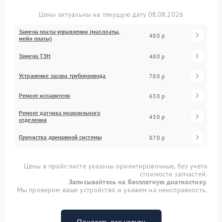
Цены актуальны на текущую дату 08.08.2026
Замена платы управления (мат.платы,
480 р
мейн платы)
Замена ТЭН
480 р
Устранение засора трубопровода
780 р
Ремонт испарителя
630 р
Ремонт датчика морозильного
430 р
отделения
Прочистка дренажной системы
870 р
Цены в прайс-листе указаны ориентировочные, без учета
стоимости запчастей.
Записывайтесь на бесплатную диагностику.
Мы проверим ваше устройство и укажем на неисправность.