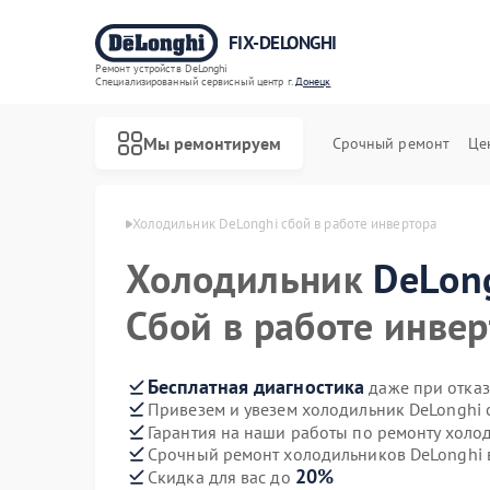
FIX-DELONGHI
Ремонт устройств DeLonghi
Специализированный cервисный центр г.
Донецк
Мы ремонтируем
Срочный ремонт
Це
DeLonghi в Донецке
Холодильник DeLonghi сбой в работе инвертора
Холодильник
DeLon
Сбой в работе инве
Бесплатная диагностика
даже при отказ
Привезем и увезем холодильник DeLonghi 
Гарантия на наши работы по ремонту холо
Срочный ремонт холодильников DeLonghi в
20%
Скидка для вас до
Ремонт духовых шкафов DeLonghi
Ремонт варочных панелей DeLonghi
Ремонт гладильных систем DeLonghi
Ремонт кондиционеров DeLonghi
Ремонт микроволновых печей DeLonghi
Ремонт посудомоечных машин DeLonghi
Ремонт стиральных машин DeLonghi