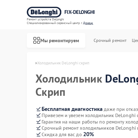
FIX-DELONGHI
Ремонт устройств DeLonghi
Специализированный cервисный центр г.
Донецк
Мы ремонтируем
Срочный ремонт
Це
DeLonghi в Донецке
Холодильник DeLonghi скрип
Холодильник
DeLon
Скрип
Бесплатная диагностика
даже при отказ
Привезем и увезем холодильник DeLonghi 
Гарантия на наши работы по ремонту холо
Срочный ремонт холодильников DeLonghi в
20%
Скидка для вас до
Ремонт духовых шкафов DeLonghi
Ремонт варочных панелей DeLonghi
Ремонт гладильных систем DeLonghi
Ремонт кондиционеров DeLonghi
Ремонт микроволновых печей DeLonghi
Ремонт посудомоечных машин DeLonghi
Ремонт стиральных машин DeLonghi