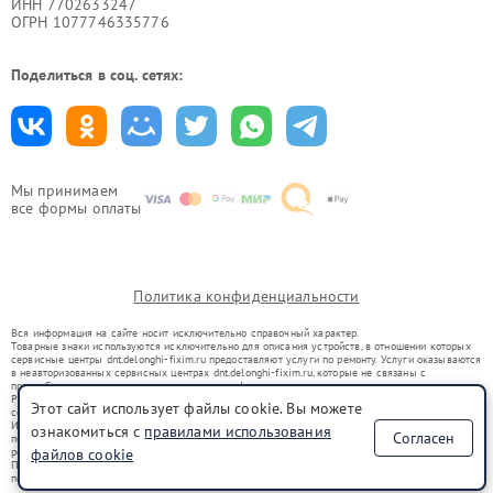
ИНН 7702633247
ОГРН 1077746335776
Поделиться в соц. сетях:
Мы принимаем
все формы оплаты
Политика конфиденциальности
Вся информация на сайте носит исключительно справочный характер.
Товарные знаки используются исключительно для описания устройств, в отношении которых
сервисные центры dnt.delonghi-fixim.ru предоставляют услуги по ремонту. Услуги оказываются
в неавторизованных сервисных центрах dnt.delonghi-fixim.ru, которые не связаны с
правообладателями товарных знаков или их официальными представителями.
Ремонт осуществляется для устройств, уже введенных в гражданский оборот в соответствии
Этот сайт использует файлы cookie. Вы можете
со статьей 1487 ГК РФ.
Использование товарных знаков не преследует цели индивидуализации услуг или введения
ознакомиться с
правилами использования
Согласен
потребителей в заблуждение, а служит для информирования о предоставляемых услугах по
ремонту техники указанных брендов.
файлов cookie
Представленная на сайте информация не является публичной офертой, определяемой
положениями Статьи 437(2) Гражданского кодекса РФ