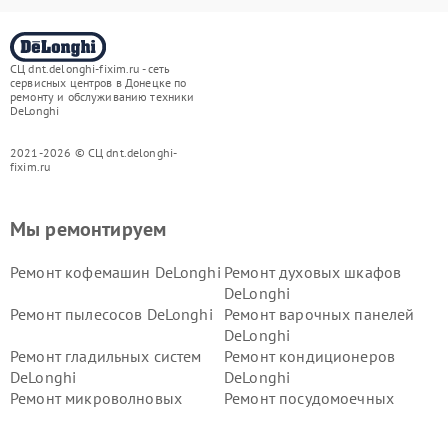
СЦ dnt.delonghi-fixim.ru - сеть
сервисных центров в Донецке по
ремонту и обслуживанию техники
DeLonghi
2021-2026 © СЦ dnt.delonghi-
fixim.ru
Мы ремонтируем
Ремонт кофемашин DeLonghi
Ремонт духовых шкафов
DeLonghi
Ремонт пылесосов DeLonghi
Ремонт варочных панелей
DeLonghi
Ремонт гладильных систем
Ремонт кондиционеров
DeLonghi
DeLonghi
Ремонт микроволновых
Ремонт посудомоечных
печей DeLonghi
машин DeLonghi
Ремонт стиральных машин
Ремонт холодильников