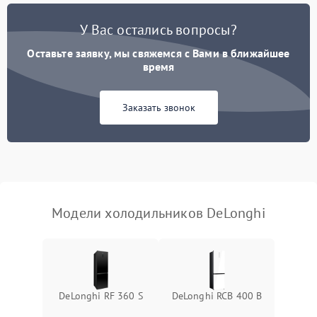
Поломка системы No Frost
2600 ₽
Подробнее →
У Вас остались вопросы?
Оставьте заявку, мы свяжемся с Вами в ближайшее
Образование конденсата
1800 ₽
Подробнее →
на стенках
время
Сбой в работе инвертора
2100 ₽
Подробнее →
Заказать звонок
Запах горелого при
2000 ₽
Подробнее →
работе
Не включается
1000 ₽
Подробнее →
холодильник
Модели холодильников DeLonghi
Проблемы с системой
автоматической
1800 ₽
Подробнее →
разморозки
DeLonghi RF 360 S
DeLonghi RCB 400 B