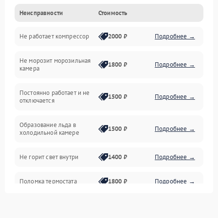
Неисправности
Стоимость
Механика
Не работает компрессор
2000 ₽
Подробнее →
Электропитание
Не морозит морозильная
Дренаж
1800 ₽
Подробнее →
камера
Оттайка
Постоянно работает и не
1500 ₽
Подробнее →
отключается
Программное обеспечение
Образование льда в
1500 ₽
Подробнее →
холодильной камере
Не горит свет внутри
1400 ₽
Подробнее →
Поломка термостата
1800 ₽
Подробнее →
Не работает вентилятор
1800 ₽
Подробнее →