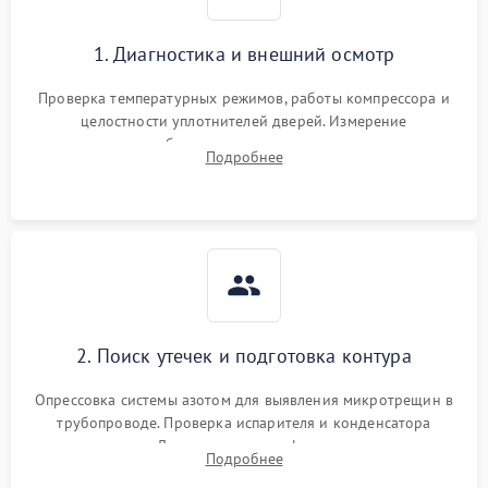
1. Диагностика и внешний осмотр
Проверка температурных режимов, работы компрессора и
целостности уплотнителей дверей. Измерение
сопротивления обмоток мотора, проверка термостата и
Подробнее
считывание кодов ошибок с электронного дисплея.
2. Поиск утечек и подготовка контура
Опрессовка системы азотом для выявления микротрещин в
трубопроводе. Проверка испарителя и конденсатора
течеискателем. Демонтаж старого фильтра-осушителя и
Подробнее
продувка капиллярной трубки для устранения засоров.