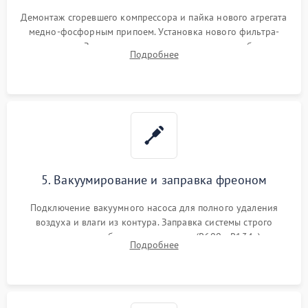
Демонтаж сгоревшего компрессора и пайка нового агрегата
медно-фосфорным припоем. Установка нового фильтра-
осушителя. Замена изношенных вентиляторов обдува,
Подробнее
сломанных заслонок или поврежденных дверных петель.
5. Вакуумирование и заправка фреоном
Подключение вакуумного насоса для полного удаления
воздуха и влаги из контура. Заправка системы строго
дозированным объемом хладагента (R600a, R134a) по
Подробнее
электронным весам. Контроль рабочего давления в системе.