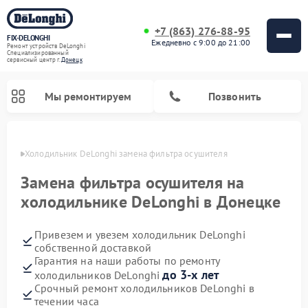
+7 (863) 276-88-95
FIX-DELONGHI
Ежедневно с 9:00 до 21:00
Ремонт устройств DeLonghi
Специализированный
cервисный центр г.
Донецк
Мы ремонтируем
Позвонить
нецке
Холодильник DeLonghi замена фильтра осушителя
Замена фильтра осушителя на
холодильнике DeLonghi в Донецке
Привезем и увезем холодильник DeLonghi
собственной доставкой
Гарантия на наши работы по ремонту
до 3-х лет
холодильников DeLonghi
Ремонт гладильных систем DeLonghi
Ремонт микроволновых печей DeLonghi
Ремонт стиральных машин DeLonghi
Ремонт духовых шкафов DeLonghi
Ремонт варочных панелей DeLonghi
Ремонт кондиционеров DeLonghi
Ремонт посудомоечных машин DeLonghi
Срочный ремонт холодильников DeLonghi в
течении часа