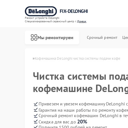
FIX-DELONGHI
Ремонт устройств DeLonghi
Специализированный cервисный центр г.
Донецк
Мы ремонтируем
Срочный ремонт
Це
DeLonghi в Донецке
Кофемашина DeLonghi чистка системы подачи кофе
Чистка системы под
кофемашине DeLong
Привезем и увезем кофемашину DeLonghi 
Гарантия на наши работы по ремонту коф
Срочный ремонт кофемашин DeLonghi в те
20%
Скидка для вас до
Получите 1500 рублей на ремонт
Ремонт духовых шкафов DeLonghi
Ремонт варочных панелей DeLonghi
Ремонт гладильных систем DeLonghi
Ремонт кондиционеров DeLonghi
Ремонт микроволновых печей DeLonghi
Ремонт посудомоечных машин DeLonghi
Ремонт стиральных машин DeLonghi
Ремонт холодильников DeLonghi