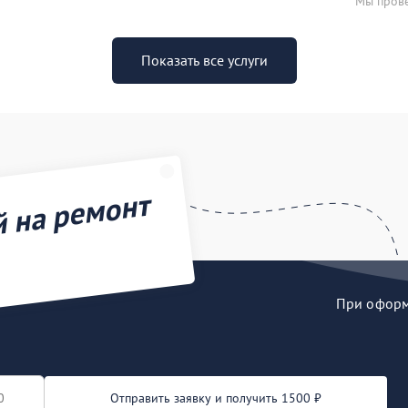
Мы прове
Показать все услуги
й на ремонт
При оформл
Отправить заявку и получить 1500 ₽