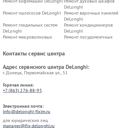
Ремонт кофемашин DeLonghi
Ремонт духовых шкафов
DeLonghi
Ремонт пылесосов DeLonghi
Ремонт варочных панелей
DeLonghi
Ремонт гладильных систем
Ремонт кондиционеров
DeLonghi
DeLonghi
Ремонт микроволновых
Ремонт посудомоечных
печей DeLonghi
машин DeLonghi
Ремонт стиральных машин
Ремонт холодильников
Контакты сервис центра
DeLonghi
DeLonghi
Адрес сервисного центра DeLonghi:
г. Донецк, Первомайская ул., 51
Горячая линия:
+7 (863) 276-88-95
Электронная почта:
info@delonghi-fixim.ru
для юридических лиц
manager@fix-delonghi.ru