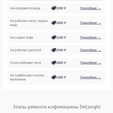
Не нагревается вода
1500 ₽
Подробнее →
Включение и работа
Не работает насос подачи
Проблемы с водой
1800 ₽
Подробнее →
воды
Проблемы с капучинатором и паром
Не подает кофе
2100 ₽
Подробнее →
Управление и электроника
Не работает дисплей
2500 ₽
Подробнее →
Программное обеспечение
Плохо взбивает пену
1800 ₽
Подробнее →
Не срабатывает кнопка
1400 ₽
Подробнее →
включения
Запах гари при работе
1800 ₽
Подробнее →
Постоянные сбои в работе
1500 ₽
Подробнее →
Этапы ремонта кофемашины DeLonghi