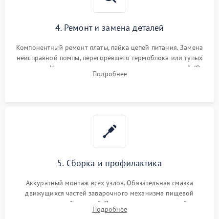
4. Ремонт и замена деталей
Компонентный ремонт платы, пайка цепей питания. Замена
неисправной помпы, перегоревшего термоблока или тупых
жерновов. Установка новых силиконовых уплотнителей (O-
Подробнее
ring) и тефлоновых трубок для надежного устранения
протечек.
5. Сборка и профилактика
Аккуратный монтаж всех узлов. Обязательная смазка
движущихся частей заварочного механизма пищевой
силиконовой смазкой. Проведение программной
Подробнее
декальцинации и очистки системы от кофейных масел.