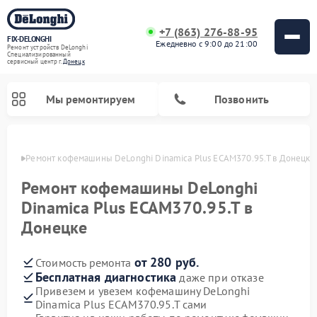
+7 (863) 276-88-95
FIX-DELONGHI
Ежедневно с 9:00 до 21:00
Ремонт устройств DeLonghi
Специализированный
cервисный центр г.
Донецк
Мы ремонтируем
Позвонить
нецке
Ремонт кофемашины DeLonghi Dinamica Plus ECAM370.95.T в Донецке
Ремонт кофемашины DeLonghi
Dinamica Plus ECAM370.95.T в
Донецке
от 280 руб.
Стоимость ремонта
Бесплатная диагностика
даже при отказе
Привезем и увезем кофемашину DeLonghi
Ремонт духовых шкафов DeLonghi
Ремонт варочных панелей DeLonghi
Ремонт кондиционеров DeLonghi
Ремонт посудомоечных машин DeLonghi
Ремонт холодильников DeLonghi
Ремонт гладильных систем DeLonghi
Ремонт микроволновых печей DeLonghi
Ремонт стиральных машин DeLonghi
Dinamica Plus ECAM370.95.T сами