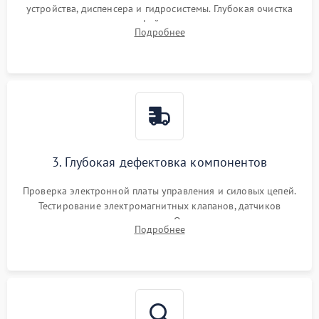
устройства, диспенсера и гидросистемы. Глубокая очистка
внутренних узлов от кофейных масел, жмыха и накипи.
Подробнее
Промывка дренажных каналов и фильтров с использованием
специализированной химии.
3. Глубокая дефектовка компонентов
Проверка электронной платы управления и силовых цепей.
Тестирование электромагнитных клапанов, датчиков
температуры и расходомера. Оценка степени износа
Подробнее
жерновов кофемолки, уплотнительных колец гидросистемы
и шестерней редуктора.