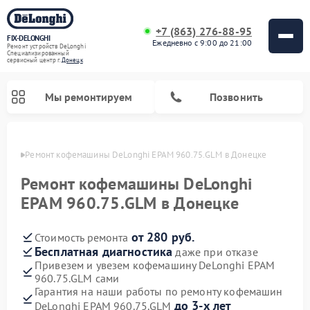
+7 (863) 276-88-95
FIX-DELONGHI
Ежедневно с 9:00 до 21:00
Ремонт устройств DeLonghi
Специализированный
cервисный центр г.
Донецк
Мы ремонтируем
Позвонить
нецке
Ремонт кофемашины DeLonghi EPAM 960.75.GLM в Донецке
Ремонт кофемашины DeLonghi
EPAM 960.75.GLM в Донецке
от 280 руб.
Стоимость ремонта
Бесплатная диагностика
даже при отказе
Привезем и увезем кофемашину DeLonghi EPAM
960.75.GLM сами
Ремонт духовых шкафов DeLonghi
Ремонт варочных панелей DeLonghi
Ремонт кондиционеров DeLonghi
Ремонт посудомоечных машин DeLonghi
Ремонт холодильников DeLonghi
Ремонт гладильных систем DeLonghi
Ремонт микроволновых печей DeLonghi
Ремонт стиральных машин DeLonghi
Гарантия на наши работы по ремонту кофемашин
до 3-х лет
DeLonghi EPAM 960.75.GLM