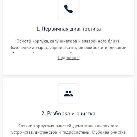
1. Первичная диагностика
Осмотр корпуса, капучинатора и заварочного блока.
Включение аппарата, проверка кодов ошибок и индикации.
Оценка работы помпы, термоблока и кофемолки на слух.
Подробнее
Измерение температуры и давления воды для выявления
локализации поломки.
2. Разборка и очистка
Снятие корпусных панелей, демонтаж заварочного
устройства, диспенсера и гидросистемы. Глубокая очистка