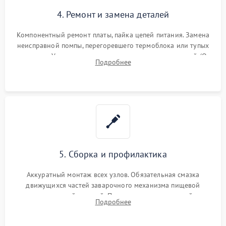
4. Ремонт и замена деталей
Компонентный ремонт платы, пайка цепей питания. Замена
неисправной помпы, перегоревшего термоблока или тупых
жерновов. Установка новых силиконовых уплотнителей (O-
Подробнее
ring) и тефлоновых трубок для надежного устранения
протечек.
5. Сборка и профилактика
Аккуратный монтаж всех узлов. Обязательная смазка
движущихся частей заварочного механизма пищевой
силиконовой смазкой. Проведение программной
Подробнее
декальцинации и очистки системы от кофейных масел.
Надежная фиксация всех соединений.