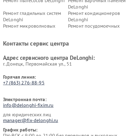
Ремонт пылесосов DeLonghi
Ремонт варочных панелей
DeLonghi
Ремонт гладильных систем
Ремонт кондиционеров
DeLonghi
DeLonghi
Ремонт микроволновых
Ремонт посудомоечных
печей DeLonghi
машин DeLonghi
Ремонт стиральных машин
Ремонт холодильников
Контакты сервис центра
DeLonghi
DeLonghi
Адрес сервисного центра DeLonghi:
г. Донецк, Первомайская ул., 51
Горячая линия:
+7 (863) 276-88-95
Электронная почта:
info@delonghi-fixim.ru
для юридических лиц
manager@fix-delonghi.ru
График работы:
ПН-ВСК с 9:00 до 21:00 без перерывов и выходных