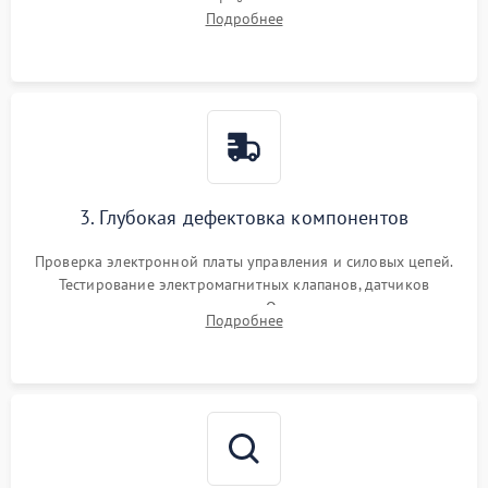
внутренних узлов от кофейных масел, жмыха и накипи.
Подробнее
Промывка дренажных каналов и фильтров с использованием
специализированной химии.
3. Глубокая дефектовка компонентов
Проверка электронной платы управления и силовых цепей.
Тестирование электромагнитных клапанов, датчиков
температуры и расходомера. Оценка степени износа
Подробнее
жерновов кофемолки, уплотнительных колец гидросистемы
и шестерней редуктора.