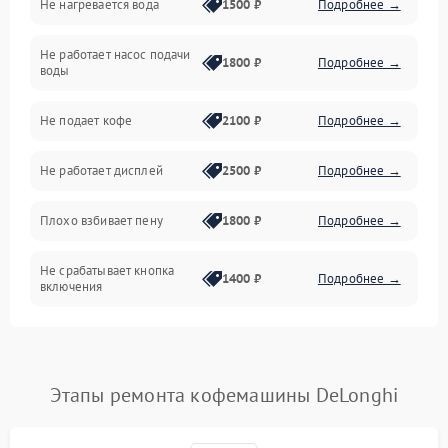
Не нагревается вода
1500 ₽
Подробнее →
Включение и работа
Не работает насос подачи
Проблемы с водой
1800 ₽
Подробнее →
воды
Проблемы с капучинатором и паром
Не подает кофе
2100 ₽
Подробнее →
Управление и электроника
Не работает дисплей
2500 ₽
Подробнее →
Программное обеспечение
Плохо взбивает пену
1800 ₽
Подробнее →
Не срабатывает кнопка
1400 ₽
Подробнее →
включения
Запах гари при работе
1800 ₽
Подробнее →
Постоянные сбои в работе
1500 ₽
Подробнее →
Этапы ремонта кофемашины DeLonghi