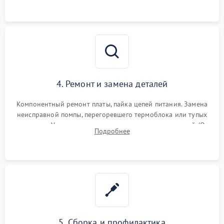
и шестерней редуктора.
4. Ремонт и замена деталей
Компонентный ремонт платы, пайка цепей питания. Замена
неисправной помпы, перегоревшего термоблока или тупых
жерновов. Установка новых силиконовых уплотнителей (O-
Подробнее
ring) и тефлоновых трубок для надежного устранения
протечек.
5. Сборка и профилактика