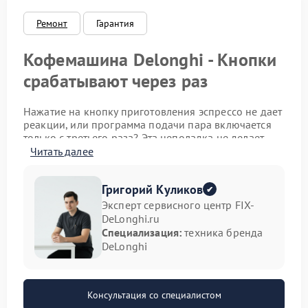
Ремонт
Гарантия
Кофемашина Delonghi - Кнопки
срабатывают через раз
Нажатие на кнопку приготовления эспрессо не дает
реакции, или программа подачи пара включается
только с третьего раза? Эта неполадка не делает
использование устройства невозможным, но
Читать далее
существенно усложняет процесс. Игнорировать
ситуацию не стоит, так как причиной может быть как
Григорий Куликов
банальное загрязнение, так и начинающиеся
проблемы с электроникой.
Эксперт сервисного центр FIX-
DeLonghi.ru
Почему кнопки реагируют
Специализация:
техника бренда
DeLonghi
нестабильно
Сенсорные или механические элементы управления
отказываются подчиняться по нескольким
Консультация со специалистом