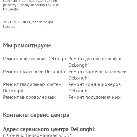
сервисных центров в Донецке по
ремонту и обслуживанию техники
DeLonghi
2021-2026 © СЦ dnt.delonghi-
fixim.ru
Мы ремонтируем
Ремонт кофемашин DeLonghi
Ремонт духовых шкафов
DeLonghi
Ремонт пылесосов DeLonghi
Ремонт варочных панелей
DeLonghi
Ремонт гладильных систем
Ремонт кондиционеров
DeLonghi
DeLonghi
Ремонт микроволновых
Ремонт посудомоечных
печей DeLonghi
машин DeLonghi
Ремонт стиральных машин
Ремонт холодильников
Контакты сервис центра
DeLonghi
DeLonghi
Адрес сервисного центра DeLonghi:
г. Донецк, Первомайская ул., 51