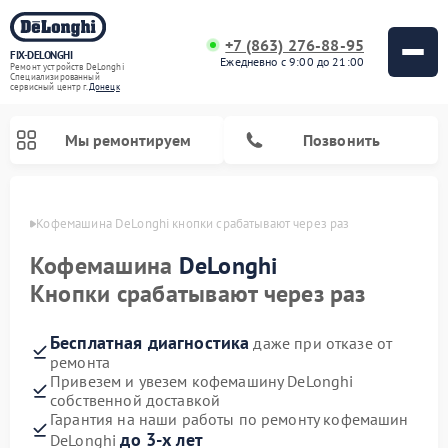
+7 (863) 276-88-95
FIX-DELONGHI
Ежедневно с 9:00 до 21:00
Ремонт устройств DeLonghi
Специализированный
cервисный центр г.
Донецк
Мы ремонтируем
Позвонить
нецке
Кофемашина DeLonghi кнопки срабатывают через раз
Кофемашина
DeLonghi
Кнопки срабатывают через раз
Бесплатная диагностика
даже при отказе от
ремонта
Привезем и увезем кофемашину DeLonghi
собственной доставкой
Ремонт духовых шкафов DeLonghi
Ремонт варочных панелей DeLonghi
Ремонт кондиционеров DeLonghi
Ремонт посудомоечных машин DeLonghi
Ремонт холодильников DeLonghi
Ремонт гладильных систем DeLonghi
Ремонт микроволновых печей DeLonghi
Ремонт стиральных машин DeLonghi
Гарантия на наши работы по ремонту кофемашин
до 3-х лет
DeLonghi