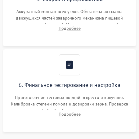
Аккуратный монтаж всех узлов. Обязательная смазка
движущихся частей заварочного механизма пищевой
силиконовой смазкой. Проведение программной
Подробнее
декальцинации и очистки системы от кофейных масел.
Надежная фиксация всех соединений.
6. Финальное тестирование и настройка
Приготовление тестовых порций эспрессо и капучино.
Калибровка степени помола и дозировки зерна. Проверка
плотности кофейной таблетки, температуры напитка и
Подробнее
качества молочной пены. Контроль отсутствия посторонних
шумов и протечек.