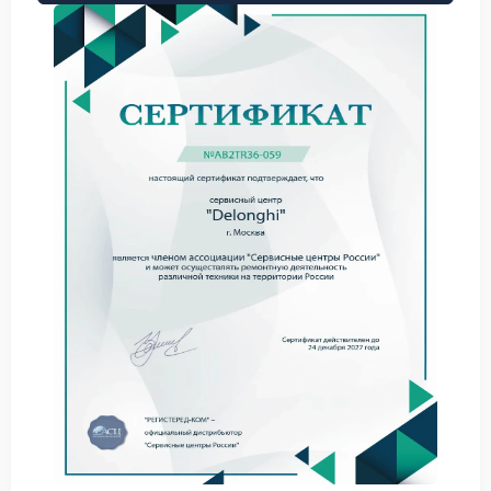
причинам. Наши специалисты в ходе работы
выделяют два основных направления для
диагностики:
Попадание влаги, кофейного масла или частиц
молотого кофе внутрь корпуса, что приводит к
окислению контактов шлейфа;
Износ токопроводящего покрытия самой кнопки
или резистивного слоя сенсора.
В такой ситуации гарантийный ремонт Delonghi
необходим для точного определения источника
проблемы. Не пытайтесь чистить контакты
самостоятельно, если не имеете соответствующей
квалификации — это может повредить хрупкий
шлейф.
Диагностика в авторизованном
сервисном центре Delonghi
Точная диагностика начинается с проверки платы
управления. Мастер снимает верхнюю крышку и
прозванивает цепочку от кнопки до процессора.