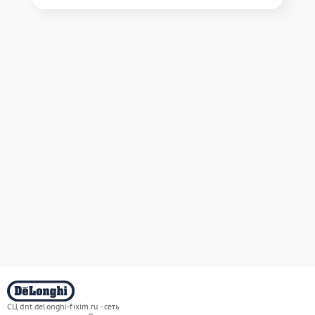
СЦ dnt.delonghi-fixim.ru - сеть