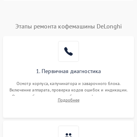
Этапы ремонта кофемашины DeLonghi
1. Первичная диагностика
Осмотр корпуса, капучинатора и заварочного блока.
Включение аппарата, проверка кодов ошибок и индикации.
Оценка работы помпы, термоблока и кофемолки на слух.
Подробнее
Измерение температуры и давления воды для выявления
локализации поломки.