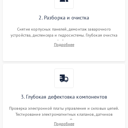
2. Разборка и очистка
Снятие корпусных панелей, демонтаж заварочного
устройства, диспенсера и гидросистемы. Глубокая очистка
внутренних узлов от кофейных масел, жмыха и накипи.
Подробнее
Промывка дренажных каналов и фильтров с использованием
специализированной химии.
3. Глубокая дефектовка компонентов
Проверка электронной платы управления и силовых цепей.
Тестирование электромагнитных клапанов, датчиков
температуры и расходомера. Оценка степени износа
Подробнее
жерновов кофемолки, уплотнительных колец гидросистемы