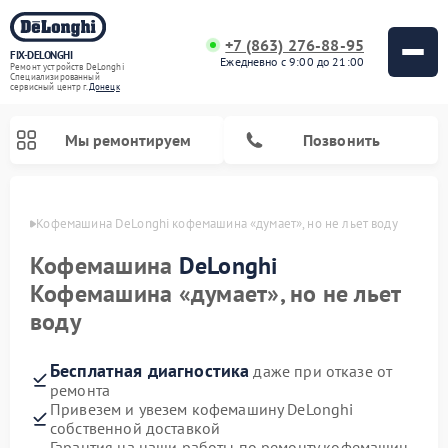
+7 (863) 276-88-95
FIX-DELONGHI
Ежедневно с 9:00 до 21:00
Ремонт устройств DeLonghi
Специализированный
cервисный центр г.
Донецк
Мы ремонтируем
Позвонить
нецке
Кофемашина DeLonghi кофемашина «думает», но не льет воду
Кофемашина
DeLonghi
Кофемашина «думает», но не льет
воду
Бесплатная диагностика
даже при отказе от
ремонта
Привезем и увезем кофемашину DeLonghi
Ремонт духовых шкафов DeLonghi
Ремонт варочных панелей DeLonghi
Ремонт кондиционеров DeLonghi
Ремонт посудомоечных машин DeLonghi
Ремонт холодильников DeLonghi
Ремонт гладильных систем DeLonghi
Ремонт микроволновых печей DeLonghi
Ремонт стиральных машин DeLonghi
собственной доставкой
Гарантия на наши работы по ремонту кофемашин