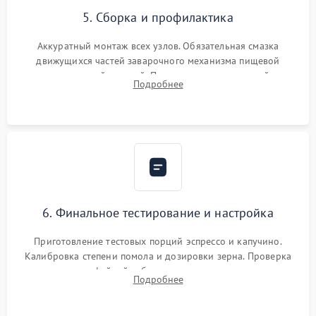
5. Сборка и профилактика
Аккуратный монтаж всех узлов. Обязательная смазка
движущихся частей заварочного механизма пищевой
силиконовой смазкой. Проведение программной
Подробнее
декальцинации и очистки системы от кофейных масел.
Надежная фиксация всех соединений.
6. Финальное тестирование и настройка
Приготовление тестовых порций эспрессо и капучино.
Калибровка степени помола и дозировки зерна. Проверка
плотности кофейной таблетки, температуры напитка и
Подробнее
качества молочной пены. Контроль отсутствия посторонних
шумов и протечек.