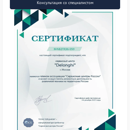
следующие неполадки:
Консультация со специалистом
засорение водяных каналов и фильтров;
неисправность помпы (насоса);
сбой в работе датчика уровня воды;
повреждение соединительных трубок;
программный сбой управляющего модуля.
Что можно проверить
самостоятельно
Прежде чем обращаться в сервис, выполните
несколько простых действий:
убедитесь, что резервуар для воды заполнен;
проверьте, не перекручены ли трубки подачи
воды;
очистите фильтры от накипи и загрязнений;
перезагрузите устройство, отключив его от сети
на 1–2 минуты.
Когда нужен профессиональный
ремонт