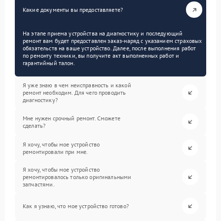
Какие документы вы предоставляете?
На этапе приема устройства на диагностику и последующий
ремонт вам будет предоставлен заказ-наряд с указанием страховых
обязательств на ваше устройство. Далее, после выполнения работ
по ремонту техники, вы получите акт выполненных работ и
гарантийный талон.
Я уже знаю в чем неисправность и какой
ремонт необходим. Для чего проводить
диагностику?
Мне нужен срочный ремонт. Сможете
сделать?
Я хочу, чтобы мое устройство
ремонтировали при мне.
Я хочу, чтобы мое устройство
ремонтировалось только оригинальными
запчастями.
Как я узнаю, что мое устройство готово?