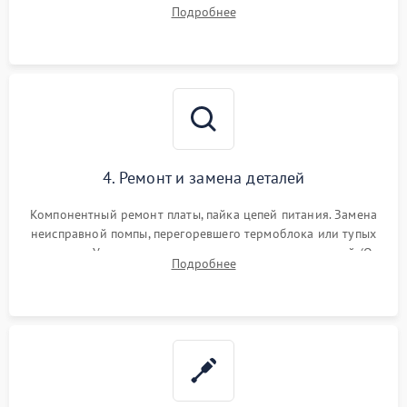
температуры и расходомера. Оценка степени износа
Подробнее
жерновов кофемолки, уплотнительных колец гидросистемы
и шестерней редуктора.
4. Ремонт и замена деталей
Компонентный ремонт платы, пайка цепей питания. Замена
неисправной помпы, перегоревшего термоблока или тупых
жерновов. Установка новых силиконовых уплотнителей (O-
Подробнее
ring) и тефлоновых трубок для надежного устранения
протечек.