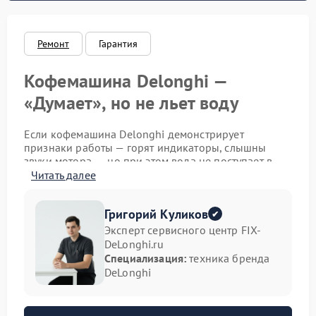
Ремонт
Гарантия
Кофемашина Delonghi —
«Думает», но не льет воду
Если кофемашина Delonghi демонстрирует
признаки работы — горят индикаторы, слышны
звуки мотора, — но при этом вода не поступает в
чашку, это указывает на скрытую неисправность.
Читать далее
Такая ситуация требует внимательной диагностики:
без профессионального ремонта Delonghi
Григорий Куликов
проблема может усугубиться, а устройство — выйти
из строя.
Эксперт сервисного центр FIX-
DeLonghi.ru
Возможные причины
Специализация:
техника бренда
DeLonghi
неисправности
К отсутствию подачи воды могут привести