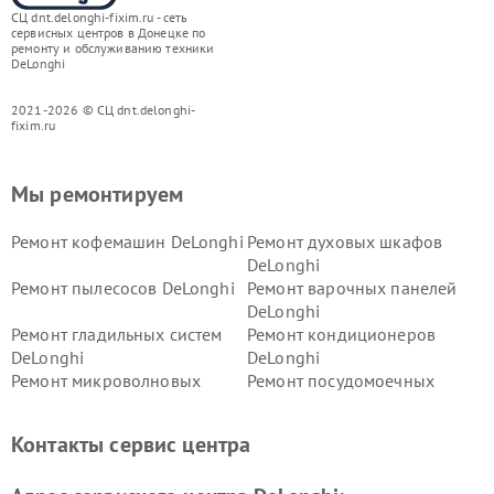
СЦ dnt.delonghi-fixim.ru - сеть
сервисных центров в Донецке по
ремонту и обслуживанию техники
DeLonghi
2021-2026 © СЦ dnt.delonghi-
fixim.ru
Мы ремонтируем
Ремонт кофемашин DeLonghi
Ремонт духовых шкафов
DeLonghi
Ремонт пылесосов DeLonghi
Ремонт варочных панелей
DeLonghi
Ремонт гладильных систем
Ремонт кондиционеров
DeLonghi
DeLonghi
Ремонт микроволновых
Ремонт посудомоечных
печей DeLonghi
машин DeLonghi
Ремонт стиральных машин
Ремонт холодильников
Контакты сервис центра
DeLonghi
DeLonghi