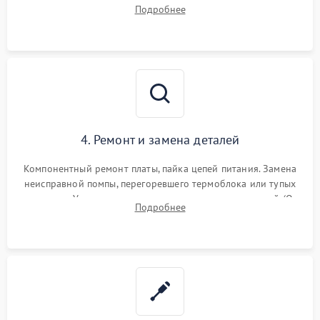
температуры и расходомера. Оценка степени износа
Подробнее
жерновов кофемолки, уплотнительных колец гидросистемы
и шестерней редуктора.
4. Ремонт и замена деталей
Компонентный ремонт платы, пайка цепей питания. Замена
неисправной помпы, перегоревшего термоблока или тупых
жерновов. Установка новых силиконовых уплотнителей (O-
Подробнее
ring) и тефлоновых трубок для надежного устранения
протечек.