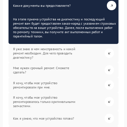
Какие документы вы предоставляете?
На этапе приема устройства на диагностику и последующий
ремонт вам будет предоставлен заказ-наряд с указанием страховых
обязательств на ваше устройство. Далее, после выполнения работ
по ремонту техники, вы получите акт выполненных работ и
гарантийный талон.
Я уже знаю в чем неисправность и какой
ремонт необходим. Для чего проводить
диагностику?
Мне нужен срочный ремонт. Сможете
сделать?
Я хочу, чтобы мое устройство
ремонтировали при мне.
Я хочу, чтобы мое устройство
ремонтировалось только оригинальными
запчастями.
Как я узнаю, что мое устройство готово?