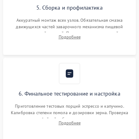
5. Сборка и профилактика
Аккуратный монтаж всех узлов. Обязательная смазка
движущихся частей заварочного механизма пищевой
силиконовой смазкой. Проведение программной
Подробнее
декальцинации и очистки системы от кофейных масел.
Надежная фиксация всех соединений.
6. Финальное тестирование и настройка
Приготовление тестовых порций эспрессо и капучино.
Калибровка степени помола и дозировки зерна. Проверка
плотности кофейной таблетки, температуры напитка и
Подробнее
качества молочной пены. Контроль отсутствия посторонних
шумов и протечек.