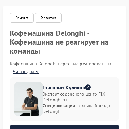
Ремонт
Гарантия
Кофемашина Delonghi -
Кофемашина не реагирует на
команды
Кофемашина Delonghi перестала реагировать на
нажатие кнопок или выбор напитка? Это признак
Читать далее
внутреннего сбоя. Панель управления может
оставаться активной визуально, однако запуск
приготовления не происходит. В такой ситуации
Григорий Куликов
требуется точная диагностика и последующий
Эксперт сервисного центр FIX-
ремонт Delonghi, так как проблема может быть
DeLonghi.ru
связана как с электроникой управления, так и с
Специализация:
техника бренда
системой питания.
DeLonghi
Возможные причины отсутствия
реакции