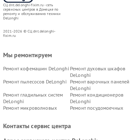
СЦ dnt.delonghi-fixim.ru - сеть
сервисных центров в Донецке по
ремонту и обслуживанию техники
DeLonghi
2021-2026 © СЦ dnt.delonghi-
fixim.ru
Мы ремонтируем
Ремонт кофемашин DeLonghi
Ремонт духовых шкафов
DeLonghi
Ремонт пылесосов DeLonghi
Ремонт варочных панелей
DeLonghi
Ремонт гладильных систем
Ремонт кондиционеров
DeLonghi
DeLonghi
Ремонт микроволновых
Ремонт посудомоечных
печей DeLonghi
машин DeLonghi
Ремонт стиральных машин
Ремонт холодильников
Контакты сервис центра
DeLonghi
DeLonghi