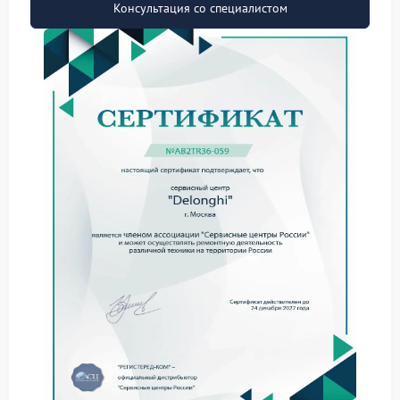
Консультация со специалистом
Когда кофемашина Delonghi не выполняет
команды, специалисты рассматривают несколько
вероятных факторов:
сбой платы управления;
износ кнопочного модуля или сенсорной
панели;
повреждение внутренних кабелей;
ошибки программного управления.
Для таких случаев сервис Delonghi применяет
поэтапную диагностику, позволяющую определить
причину и выбрать безопасный способ ремонта без
лишней разборки конструкции.
Как проходит ремонт
Работы выполняются по стандартной технической
схеме:
диагностика системы управления;
тестирование панели кнопок;