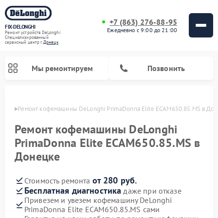
+7 (863) 276-88-95
FIX-DELONGHI
Ежедневно с 9:00 до 21:00
Ремонт устройств DeLonghi
Специализированный
cервисный центр г.
Донецк
Мы ремонтируем
Позвонить
нецке
Ремонт кофемашины DeLonghi PrimaDonna Elite ECAM650.85.MS в До
Ремонт кофемашины DeLonghi
PrimaDonna Elite ECAM650.85.MS в
Донецке
от 280 руб.
Стоимость ремонта
Бесплатная диагностика
даже при отказе
Привезем и увезем кофемашину DeLonghi
Ремонт духовых шкафов DeLonghi
Ремонт варочных панелей DeLonghi
Ремонт кондиционеров DeLonghi
Ремонт посудомоечных машин DeLonghi
Ремонт холодильников DeLonghi
Ремонт гладильных систем DeLonghi
Ремонт микроволновых печей DeLonghi
Ремонт стиральных машин DeLonghi
PrimaDonna Elite ECAM650.85.MS сами