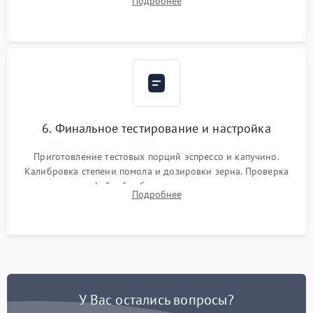
Подробнее
декальцинации и очистки системы от кофейных масел.
Надежная фиксация всех соединений.
6. Финальное тестирование и настройка
Приготовление тестовых порций эспрессо и капучино.
Калибровка степени помола и дозировки зерна. Проверка
плотности кофейной таблетки, температуры напитка и
Подробнее
качества молочной пены. Контроль отсутствия посторонних
шумов и протечек.
У Вас остались вопросы?