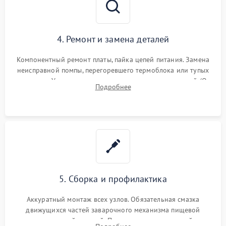
4. Ремонт и замена деталей
Компонентный ремонт платы, пайка цепей питания. Замена
неисправной помпы, перегоревшего термоблока или тупых
жерновов. Установка новых силиконовых уплотнителей (O-
Подробнее
ring) и тефлоновых трубок для надежного устранения
протечек.
5. Сборка и профилактика
Аккуратный монтаж всех узлов. Обязательная смазка
движущихся частей заварочного механизма пищевой
силиконовой смазкой. Проведение программной