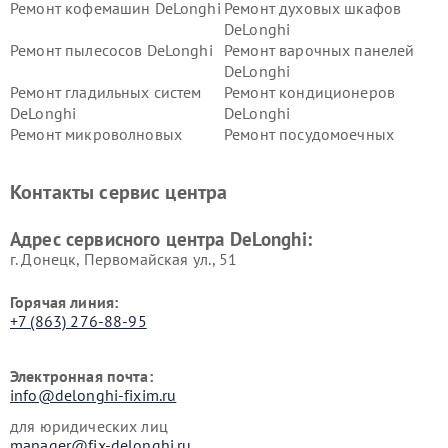
Ремонт кофемашин DeLonghi
Ремонт духовых шкафов
DeLonghi
Ремонт пылесосов DeLonghi
Ремонт варочных панелей
DeLonghi
Ремонт гладильных систем
Ремонт кондиционеров
DeLonghi
DeLonghi
Ремонт микроволновых
Ремонт посудомоечных
печей DeLonghi
машин DeLonghi
Ремонт стиральных машин
Ремонт холодильников
Контакты сервис центра
DeLonghi
DeLonghi
Адрес сервисного центра DeLonghi:
г. Донецк, Первомайская ул., 51
Горячая линия:
+7 (863) 276-88-95
Электронная почта:
info@delonghi-fixim.ru
для юридических лиц
manager@fix-delonghi.ru