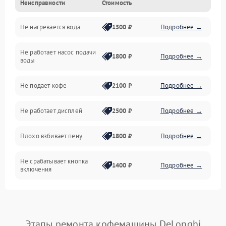
Неисправности
Стоимость
Прочие неисправности
Не нагревается вода
1500 ₽
Подробнее →
Включение и работа
Не работает насос подачи
Проблемы с водой
1800 ₽
Подробнее →
воды
Проблемы с капучинатором и паром
Не подает кофе
2100 ₽
Подробнее →
Управление и электроника
Не работает дисплей
2500 ₽
Подробнее →
Программное обеспечение
Плохо взбивает пену
1800 ₽
Подробнее →
Не срабатывает кнопка
1400 ₽
Подробнее →
включения
Запах гари при работе
1800 ₽
Подробнее →
Постоянные сбои в работе
1500 ₽
Подробнее →
Этапы ремонта кофемашины DeLonghi