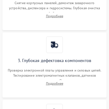
Снятие корпусных панелей, демонтаж заварочного
устройства, диспенсера и гидросистемы. Глубокая очистка
внутренних узлов от кофейных масел, жмыха и накипи.
Подробнее
Промывка дренажных каналов и фильтров с использованием
специализированной химии.
3. Глубокая дефектовка компонентов
Проверка электронной платы управления и силовых цепей.
Тестирование электромагнитных клапанов, датчиков
температуры и расходомера. Оценка степени износа
Подробнее
жерновов кофемолки, уплотнительных колец гидросистемы
и шестерней редуктора.