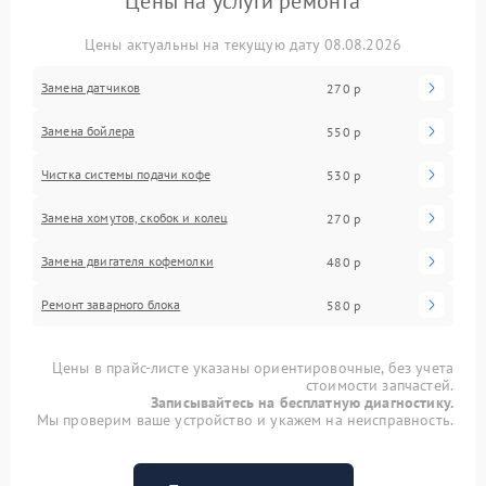
Цены на услуги ремонта
решением станет обращение в сервис FIX-
DELONGHI. Наши инженеры проведут полноценную
Цены актуальны на текущую дату 08.08.2026
диагностику насосной группы, проверят
герметичность заварочного блока и при
Замена датчиков
270 р
необходимости выполнят калибровку дозатора.
После профессионального вмешательства
кофемашина вновь будет формировать плотные
Замена бойлера
550 р
аккуратные таблетки, а качество напитка вернется к
исходным показателям.
Чистка системы подачи кофе
530 р
Замена хомутов, скобок и колец
270 р
Замена двигателя кофемолки
480 р
Ремонт заварного блока
580 р
Цены в прайс-листе указаны ориентировочные, без учета
стоимости запчастей.
Записывайтесь на бесплатную диагностику.
Мы проверим ваше устройство и укажем на неисправность.