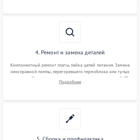
и шестерней редуктора.
4. Ремонт и замена деталей
Компонентный ремонт платы, пайка цепей питания. Замена
неисправной помпы, перегоревшего термоблока или тупых
жерновов. Установка новых силиконовых уплотнителей (O-
Подробнее
ring) и тефлоновых трубок для надежного устранения
протечек.
5. Сборка и профилактика