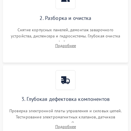
2. Разборка и очистка
Снятие корпусных панелей, демонтаж заварочного
устройства, диспенсера и гидросистемы. Глубокая очистка
внутренних узлов от кофейных масел, жмыха и накипи.
Подробнее
Промывка дренажных каналов и фильтров с использованием
специализированной химии.
3. Глубокая дефектовка компонентов
Проверка электронной платы управления и силовых цепей.
Тестирование электромагнитных клапанов, датчиков
температуры и расходомера. Оценка степени износа
Подробнее
жерновов кофемолки, уплотнительных колец гидросистемы