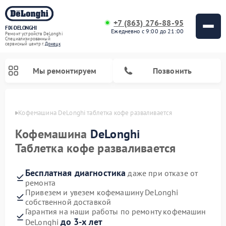
+7 (863) 276-88-95
FIX-DELONGHI
Ежедневно с 9:00 до 21:00
Ремонт устройств DeLonghi
Специализированный
cервисный центр г.
Донецк
Мы ремонтируем
Позвонить
нецке
Кофемашина DeLonghi таблетка кофе разваливается
Кофемашина
DeLonghi
Таблетка кофе разваливается
Бесплатная диагностика
даже при отказе от
ремонта
Привезем и увезем кофемашину DeLonghi
собственной доставкой
Ремонт духовых шкафов DeLonghi
Ремонт варочных панелей DeLonghi
Ремонт кондиционеров DeLonghi
Ремонт посудомоечных машин DeLonghi
Ремонт холодильников DeLonghi
Ремонт гладильных систем DeLonghi
Ремонт микроволновых печей DeLonghi
Ремонт стиральных машин DeLonghi
Гарантия на наши работы по ремонту кофемашин
до 3-х лет
DeLonghi