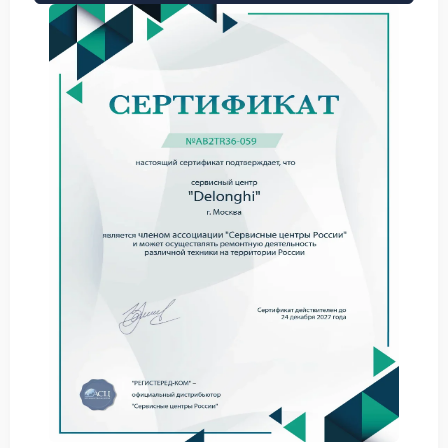
неполадка не только создает неудобства при
очистке, но и указывает на снижение качества
самого напитка. Своевременное обращение в
сервис Delonghi позволяет предотвратить
дальнейшее развитие неисправности.
Основные причины разрушения
кофейной таблетки
На основе практики ремонтных работ мы выделяем
следующие факторы, приводящие к потере формы
использованного кофе:
Недостаточное давление в гидросистеме из-за
износа помпы или засорения клапанов.
Нарушение дозировки: слишком малое
количество молотого кофе не создает нужной
плотности.
Засорение сетки заварочного блока,
препятствующее равномерному прохождению
воды.
Каждая из этих причин требует отдельного подхода