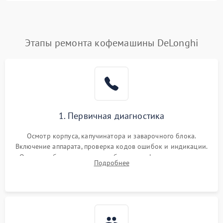
Этапы ремонта кофемашины DeLonghi
1. Первичная диагностика
Осмотр корпуса, капучинатора и заварочного блока.
Включение аппарата, проверка кодов ошибок и индикации.
Оценка работы помпы, термоблока и кофемолки на слух.
Подробнее
Измерение температуры и давления воды для выявления
локализации поломки.