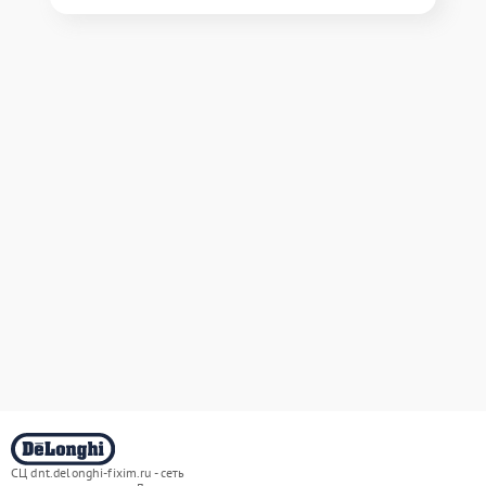
СЦ dnt.delonghi-fixim.ru - сеть