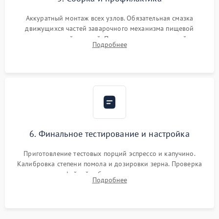
Аккуратный монтаж всех узлов. Обязательная смазка
движущихся частей заварочного механизма пищевой
силиконовой смазкой. Проведение программной
Подробнее
декальцинации и очистки системы от кофейных масел.
Надежная фиксация всех соединений.
6. Финальное тестирование и настройка
Приготовление тестовых порций эспрессо и капучино.
Калибровка степени помола и дозировки зерна. Проверка
плотности кофейной таблетки, температуры напитка и
Подробнее
качества молочной пены. Контроль отсутствия посторонних
шумов и протечек.