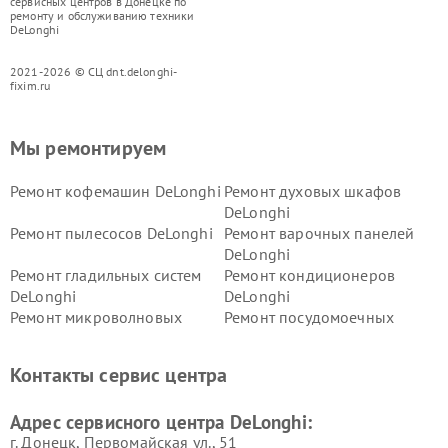
сервисных центров в Донецке по
ремонту и обслуживанию техники
DeLonghi
2021-2026 © СЦ dnt.delonghi-
fixim.ru
Мы ремонтируем
Ремонт кофемашин DeLonghi
Ремонт духовых шкафов
DeLonghi
Ремонт пылесосов DeLonghi
Ремонт варочных панелей
DeLonghi
Ремонт гладильных систем
Ремонт кондиционеров
DeLonghi
DeLonghi
Ремонт микроволновых
Ремонт посудомоечных
печей DeLonghi
машин DeLonghi
Ремонт стиральных машин
Ремонт холодильников
Контакты сервис центра
DeLonghi
DeLonghi
Адрес сервисного центра DeLonghi:
г. Донецк, Первомайская ул., 51