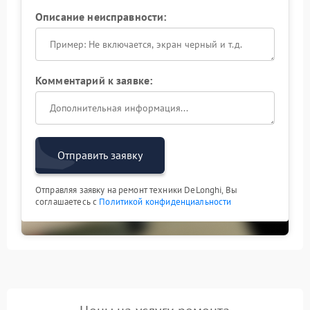
уплотнений ведет к тому, что вода начинает
проникать во внутренние отсеки кофемашины,
Описание неисправности:
вызывая окисление контактов и коррозию
металлических частей. Именно поэтому важно
реагировать на первые признаки неполадки, не
дожидаясь более серьезных последствий.
Комментарий к заявке:
Профессиональный подход к
решению проблемы
Самостоятельные попытки отрегулировать работу
Отправить заявку
заварочного механизма без специальных знаний
редко приводят к успеху. Неправильная настройка
параметров помола или объема засыпки может
Отправляя заявку на ремонт техники DeLonghi, Вы
временно замаскировать симптом, но не устранит
соглашаетесь с
Политикой конфиденциальности
истинную причину, связанную с гидравликой или
механикой. Владельцы техники Delonghi доверяют
нам восстановление работоспособности
оборудования, поскольку мы гарантируем
комплексный подход.
Для тех, кто столкнулся с проблемой
разваливающейся таблетки, оптимальным