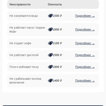
Неисправности
Стоимость
Прочие неисправности
Не нагревается вода
1500 ₽
Подробнее →
Включение и работа
Не работает насос подачи
Проблемы с водой
1800 ₽
Подробнее →
воды
Проблемы с капучинатором и паром
Не подает кофе
2100 ₽
Подробнее →
Управление и электроника
Не работает дисплей
2500 ₽
Подробнее →
Программное обеспечение
Плохо взбивает пену
1800 ₽
Подробнее →
Не срабатывает кнопка
1400 ₽
Подробнее →
включения
Запах гари при работе
1800 ₽
Подробнее →