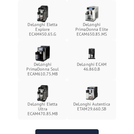
DeLonghi Eletta
DeLonghi
Explore
PrimaDonna Elite
ECAM450.65.G
ECAM650.85.MS
DeLonghi
DeLonghi ECAM
PrimaDonna Soul
46.860.B
ECAM610.75.MB
DeLonghi Eletta
DeLonghi Autentica
Ultra
ETAM29.660.SB
ECAM470.85.MB