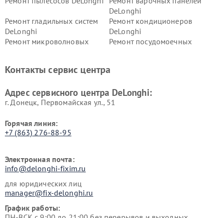
Ремонт пылесосов DeLonghi
Ремонт варочных панелей
DeLonghi
Ремонт гладильных систем
Ремонт кондиционеров
DeLonghi
DeLonghi
Ремонт микроволновых
Ремонт посудомоечных
печей DeLonghi
машин DeLonghi
Ремонт стиральных машин
Ремонт холодильников
Контакты сервис центра
DeLonghi
DeLonghi
Адрес сервисного центра DeLonghi:
г. Донецк, Первомайская ул., 51
Горячая линия:
+7 (863) 276-88-95
Электронная почта:
info@delonghi-fixim.ru
для юридических лиц
manager@fix-delonghi.ru
График работы:
ПН-ВСК с 9:00 до 21:00 без перерывов и выходных