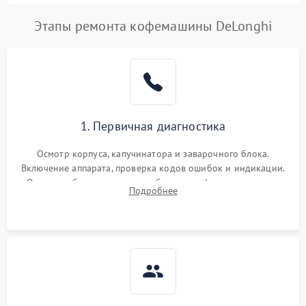
Этапы ремонта кофемашины DeLonghi
1. Первичная диагностика
Осмотр корпуса, капучинатора и заварочного блока.
Включение аппарата, проверка кодов ошибок и индикации.
Оценка работы помпы, термоблока и кофемолки на слух.
Подробнее
Измерение температуры и давления воды для выявления
локализации поломки.