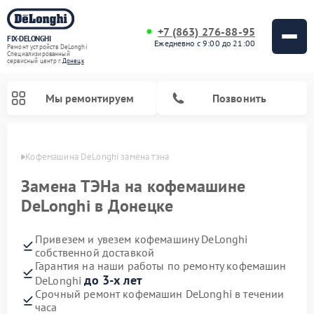
+7 (863) 276-88-95
FIX-DELONGHI
Ежедневно с 9:00 до 21:00
Ремонт устройств DeLonghi
Специализированный
cервисный центр г.
Донецк
Мы ремонтируем
Позвонить
нецке
Кофемашина DeLonghi замена тэна 
Замена ТЭНа на кофемашине
DeLonghi в Донецке
Привезем и увезем кофемашину DeLonghi
собственной доставкой
Гарантия на наши работы по ремонту кофемашин
до 3-х лет
DeLonghi
Ремонт духовых шкафов DeLonghi
Ремонт варочных панелей DeLonghi
Ремонт кондиционеров DeLonghi
Ремонт посудомоечных машин DeLonghi
Ремонт холодильников DeLonghi
Ремонт гладильных систем DeLonghi
Ремонт микроволновых печей DeLonghi
Ремонт стиральных машин DeLonghi
Срочный ремонт кофемашин DeLonghi в течении
часа