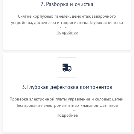
2. Разборка и очистка
Снятие корпусных панелей, демонтаж заварочного
устройства, диспенсера и гидросистемы. Глубокая очистка
внутренних узлов от кофейных масел, жмыха и накипи.
Подробнее
Промывка дренажных каналов и фильтров с использованием
специализированной химии.
3. Глубокая дефектовка компонентов
Проверка электронной платы управления и силовых цепей.
Тестирование электромагнитных клапанов, датчиков
температуры и расходомера. Оценка степени износа
Подробнее
жерновов кофемолки, уплотнительных колец гидросистемы
и шестерней редуктора.