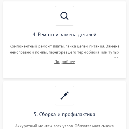
4. Ремонт и замена деталей
Компонентный ремонт платы, пайка цепей питания. Замена
неисправной помпы, перегоревшего термоблока или тупых
жерновов. Установка новых силиконовых уплотнителей (O-
Подробнее
ring) и тефлоновых трубок для надежного устранения
протечек.
5. Сборка и профилактика
Аккуратный монтаж всех узлов. Обязательная смазка