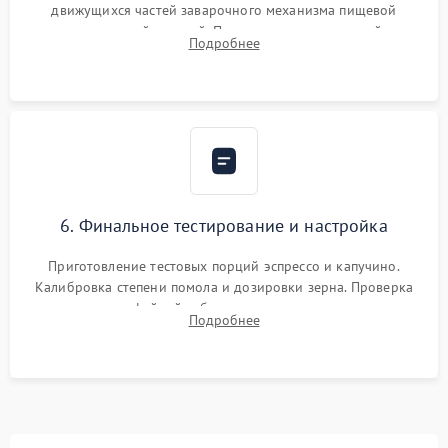
движущихся частей заварочного механизма пищевой
силиконовой смазкой. Проведение программной
Подробнее
декальцинации и очистки системы от кофейных масел.
Надежная фиксация всех соединений.
6. Финальное тестирование и настройка
Приготовление тестовых порций эспрессо и капучино.
Калибровка степени помола и дозировки зерна. Проверка
плотности кофейной таблетки, температуры напитка и
Подробнее
качества молочной пены. Контроль отсутствия посторонних
шумов и протечек.