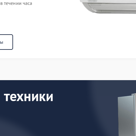
в течении часа
ны
 техники