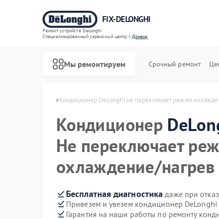
FIX-DELONGHI
Ремонт устройств DeLonghi
Специализированный cервисный центр г.
Донецк
Мы ремонтируем
Срочный ремонт
Це
DeLonghi в Донецке
Кондиционер DeLonghi не переключает режим охлажде
Кондиционер
DeLon
Не переключает ре
охлаждение/нагрев
Бесплатная диагностика
даже при отказ
Привезем и увезем кондиционер DeLonghi
Гарантия на наши работы по ремонту кон
Ремонт духовых шкафов DeLonghi
Ремонт варочных панелей DeLonghi
Ремонт гладильных систем DeLonghi
Ремонт микроволновых печей DeLonghi
Ремонт посудомоечных машин DeLonghi
Ремонт стиральных машин DeLonghi
Ремонт холодильников DeLonghi