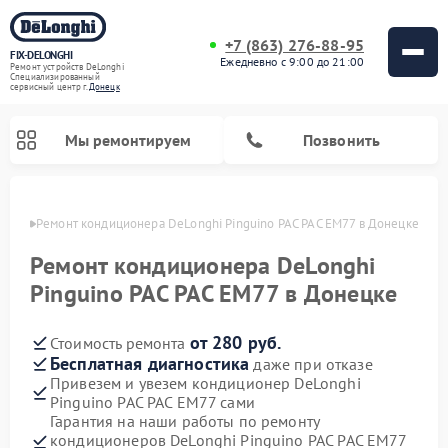
+7 (863) 276-88-95
FIX-DELONGHI
Ежедневно с 9:00 до 21:00
Ремонт устройств DeLonghi
Специализированный
cервисный центр г.
Донецк
Мы ремонтируем
Позвонить
нецке
Ремонт кондиционера DeLonghi Pinguino PAC PAC EM77 в Донецке
Ремонт кондиционера DeLonghi
Pinguino PAC PAC EM77 в Донецке
от 280 руб.
Стоимость ремонта
Бесплатная диагностика
даже при отказе
Привезем и увезем кондиционер DeLonghi
Pinguino PAC PAC EM77 сами
Ремонт гладильных систем DeLonghi
Ремонт посудомоечных машин DeLonghi
Ремонт холодильников DeLonghi
Ремонт духовых шкафов DeLonghi
Ремонт варочных панелей DeLonghi
Ремонт микроволновых печей DeLonghi
Ремонт стиральных машин DeLonghi
Гарантия на наши работы по ремонту
кондиционеров DeLonghi Pinguino PAC PAC EM77