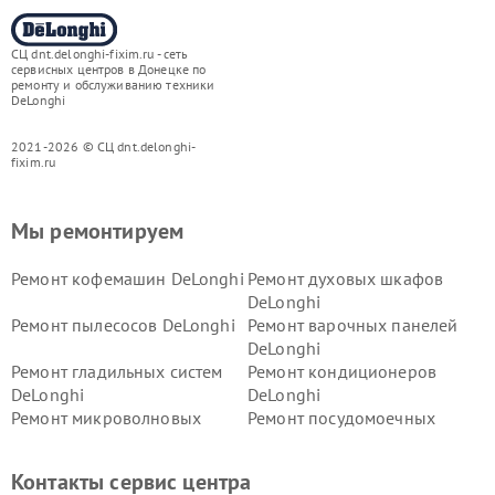
СЦ dnt.delonghi-fixim.ru - сеть
сервисных центров в Донецке по
ремонту и обслуживанию техники
DeLonghi
2021-2026 © СЦ dnt.delonghi-
fixim.ru
Мы ремонтируем
Ремонт кофемашин DeLonghi
Ремонт духовых шкафов
DeLonghi
Ремонт пылесосов DeLonghi
Ремонт варочных панелей
DeLonghi
Ремонт гладильных систем
Ремонт кондиционеров
DeLonghi
DeLonghi
Ремонт микроволновых
Ремонт посудомоечных
печей DeLonghi
машин DeLonghi
Ремонт стиральных машин
Ремонт холодильников
Контакты сервис центра
DeLonghi
DeLonghi