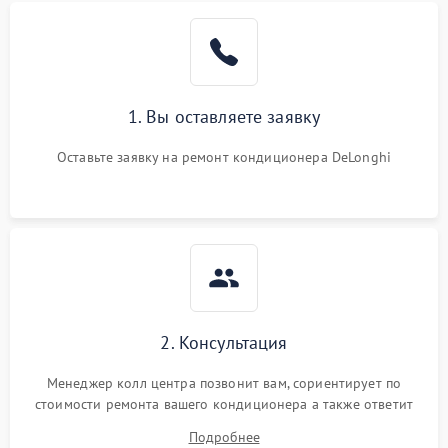
Поломка подшипников
1500 ₽
Подробнее →
вентилятора
Повреждение корпуса
1000 ₽
Подробнее →
1. Вы оставляете заявку
Оставьте заявку на ремонт кондиционера DeLonghi
2. Консультация
Менеджер колл центра позвонит вам, сориентирует по
стоимости ремонта вашего кондиционера а также ответит
на все ваши вопросы.
Подробнее