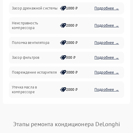
Засор дренажной системы
1000 ₽
Подробнее →
Управление
Неисправность
Электропитание
2000 ₽
Подробнее →
компрессора
Датчики
Поломка вентилятора
2000 ₽
Подробнее →
Работа системы
Засор фильтров
500 ₽
Подробнее →
Фильтрация
Повреждение испарителя
3000 ₽
Подробнее →
Хладагент
Утечка масла в
2000 ₽
Подробнее →
компрессоре
Повреждение
1500 ₽
Подробнее →
трубопроводов
Этапы ремонта кондиционера DeLonghi
Неисправность
2000 ₽
Подробнее →
четырехходового клапана