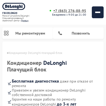
+7 (863) 276-88-95
FIX-DELONGHI
Ежедневно с 9:00 до 21:00
Ремонт устройств DeLonghi
Специализированный
cервисный центр г.
Донецк
Мы ремонтируем
Позвонить
нецке
Кондиционер DeLonghi плачущий блок
Кондиционер
DeLonghi
Плачущий блок
Бесплатная диагностика
даже при отказе от
ремонта
Привезем и увезем кондиционер DeLonghi
собственной доставкой
Ремонт гладильных систем DeLonghi
Ремонт посудомоечных машин DeLonghi
Ремонт холодильников DeLonghi
Ремонт духовых шкафов DeLonghi
Ремонт варочных панелей DeLonghi
Ремонт микроволновых печей DeLonghi
Ремонт стиральных машин DeLonghi
Гарантия на наши работы по ремонту
до 3-х лет
кондиционеров DeLonghi