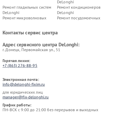
DeLonghi
Ремонт гладильных систем
Ремонт кондиционеров
DeLonghi
DeLonghi
Ремонт микроволновых
Ремонт посудомоечных
печей DeLonghi
машин DeLonghi
Ремонт стиральных машин
Ремонт холодильников
Контакты сервис центра
DeLonghi
DeLonghi
Адрес сервисного центра DeLonghi:
г. Донецк, Первомайская ул., 51
Горячая линия:
+7 (863) 276-88-95
Электронная почта:
info@delonghi-fixim.ru
для юридических лиц
manager@fix-delonghi.ru
График работы:
ПН-ВСК с 9:00 до 21:00 без перерывов и выходных