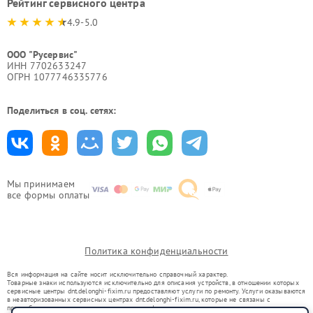
Рейтинг сервисного центра
4.9-5.0
ООО "Русервис"
ИНН 7702633247
ОГРН 1077746335776
Поделиться в соц. сетях:
Мы принимаем
все формы оплаты
Политика конфиденциальности
Вся информация на сайте носит исключительно справочный характер.
Товарные знаки используются исключительно для описания устройств, в отношении которых
сервисные центры dnt.delonghi-fixim.ru предоставляют услуги по ремонту. Услуги оказываются
в неавторизованных сервисных центрах dnt.delonghi-fixim.ru, которые не связаны с
правообладателями товарных знаков или их официальными представителями.