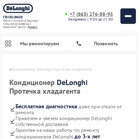
+7 (863) 276-88-95
FIX-DELONGHI
Ежедневно с 9:00 до 21:00
Ремонт устройств DeLonghi
Специализированный
cервисный центр г.
Донецк
Мы ремонтируем
Позвонить
нецке
Кондиционер DeLonghi протечка хладагента
Кондиционер
DeLonghi
Протечка хладагента
Бесплатная диагностика
даже при отказе от
ремонта
Привезем и увезем кондиционер DeLonghi
собственной доставкой
Ремонт гладильных систем DeLonghi
Ремонт посудомоечных машин DeLonghi
Ремонт холодильников DeLonghi
Ремонт духовых шкафов DeLonghi
Ремонт варочных панелей DeLonghi
Ремонт микроволновых печей DeLonghi
Ремонт стиральных машин DeLonghi
Гарантия на наши работы по ремонту
до 3-х лет
кондиционеров DeLonghi