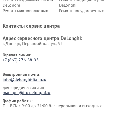
DeLonghi
DeLonghi
Ремонт микроволновых
Ремонт посудомоечных
печей DeLonghi
машин DeLonghi
Ремонт стиральных машин
Ремонт холодильников
Контакты сервис центра
DeLonghi
DeLonghi
Адрес сервисного центра DeLonghi:
г. Донецк, Первомайская ул., 51
Горячая линия:
+7 (863) 276-88-95
Электронная почта:
info@delonghi-fixim.ru
для юридических лиц
manager@fix-delonghi.ru
График работы:
ПН-ВСК с 9:00 до 21:00 без перерывов и выходных