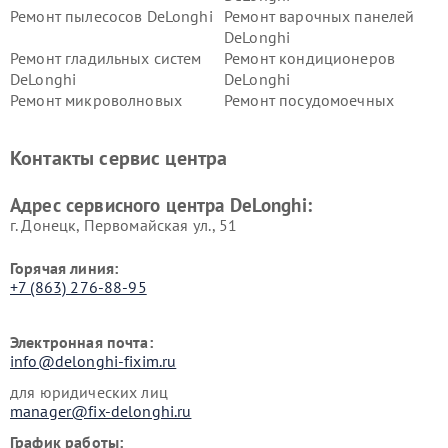
Ремонт пылесосов DeLonghi
Ремонт варочных панелей
DeLonghi
Ремонт гладильных систем
Ремонт кондиционеров
DeLonghi
DeLonghi
Ремонт микроволновых
Ремонт посудомоечных
печей DeLonghi
машин DeLonghi
Ремонт стиральных машин
Ремонт холодильников
Контакты сервис центра
DeLonghi
DeLonghi
Адрес сервисного центра DeLonghi:
г. Донецк, Первомайская ул., 51
Горячая линия:
+7 (863) 276-88-95
Электронная почта:
info@delonghi-fixim.ru
для юридических лиц
manager@fix-delonghi.ru
График работы: