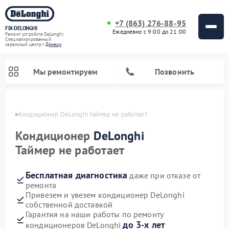
+7 (863) 276-88-95
FIX-DELONGHI
Ежедневно с 9:00 до 21:00
Ремонт устройств DeLonghi
Специализированный
cервисный центр г.
Донецк
Мы ремонтируем
Позвонить
нецке
Кондиционер DeLonghi таймер не работает
Кондиционер
DeLonghi
Таймер не работает
Бесплатная диагностика
даже при отказе от
ремонта
Привезем и увезем кондиционер DeLonghi
собственной доставкой
Ремонт гладильных систем DeLonghi
Ремонт посудомоечных машин DeLonghi
Ремонт холодильников DeLonghi
Ремонт духовых шкафов DeLonghi
Ремонт варочных панелей DeLonghi
Ремонт микроволновых печей DeLonghi
Ремонт стиральных машин DeLonghi
Гарантия на наши работы по ремонту
до 3-х лет
кондиционеров DeLonghi