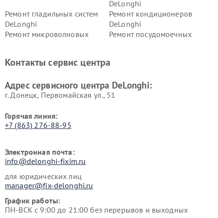
DeLonghi
Ремонт гладильных систем
Ремонт кондиционеров
DeLonghi
DeLonghi
Ремонт микроволновых
Ремонт посудомоечных
печей DeLonghi
машин DeLonghi
Ремонт стиральных машин
Ремонт холодильников
Контакты сервис центра
DeLonghi
DeLonghi
Адрес сервисного центра DeLonghi:
г. Донецк, Первомайская ул., 51
Горячая линия:
+7 (863) 276-88-95
Электронная почта:
info@delonghi-fixim.ru
для юридических лиц
manager@fix-delonghi.ru
График работы:
ПН-ВСК с 9:00 до 21:00 без перерывов и выходных