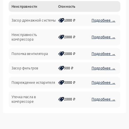
Неисправности
Стоимость
Механика
Засор дренажной системы
1000 ₽
Подробнее →
Управление
Неисправность
Электропитание
2000 ₽
Подробнее →
компрессора
Датчики
Поломка вентилятора
2000 ₽
Подробнее →
Работа системы
Засор фильтров
500 ₽
Подробнее →
Фильтрация
Повреждение испарителя
3000 ₽
Подробнее →
Хладагент
Утечка масла в
2000 ₽
Подробнее →
компрессоре
Повреждение
1500 ₽
Подробнее →
трубопроводов