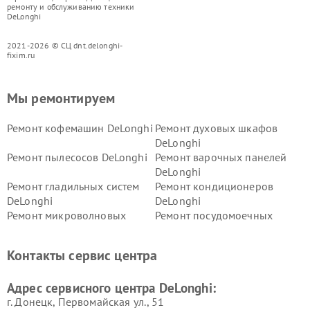
ремонту и обслуживанию техники
DeLonghi
2021-2026 © СЦ dnt.delonghi-
fixim.ru
Мы ремонтируем
Ремонт кофемашин DeLonghi
Ремонт духовых шкафов
DeLonghi
Ремонт пылесосов DeLonghi
Ремонт варочных панелей
DeLonghi
Ремонт гладильных систем
Ремонт кондиционеров
DeLonghi
DeLonghi
Ремонт микроволновых
Ремонт посудомоечных
печей DeLonghi
машин DeLonghi
Ремонт стиральных машин
Ремонт холодильников
Контакты сервис центра
DeLonghi
DeLonghi
Адрес сервисного центра DeLonghi:
г. Донецк, Первомайская ул., 51