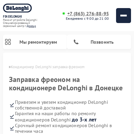
+7 (863) 276-88-95
FIX-DELONGHI
Ежедневно с 9:00 до 21:00
Ремонт устройств DeLonghi
Специализированный
cервисный центр г.
Донецк
Мы ремонтируем
Позвонить
нецке
Кондиционер DeLonghi заправка фреоном
Заправка фреоном на
кондиционере DeLonghi в Донецке
Привезем и увезем кондиционер DeLonghi
собственной доставкой
Гарантия на наши работы по ремонту
до 3-х лет
кондиционеров DeLonghi
Ремонт гладильных систем DeLonghi
Ремонт посудомоечных машин DeLonghi
Ремонт холодильников DeLonghi
Ремонт духовых шкафов DeLonghi
Ремонт варочных панелей DeLonghi
Ремонт микроволновых печей DeLonghi
Ремонт стиральных машин DeLonghi
Срочный ремонт кондиционеров DeLonghi в
течении часа