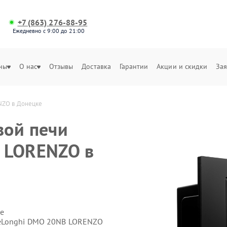
+7 (863) 276-88-95
Ежедневно с 9:00 до 21:00
ны
О нас
Отзывы
Доставка
Гарантии
Акции и скидки
Зая
NZO в Донецке
вой печи
 LORENZO в
е
DeLonghi DMO 20NB LORENZO