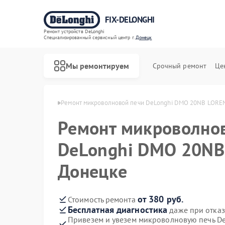
FIX-DELONGHI
Ремонт устройств DeLonghi
Специализированный cервисный центр г.
Донецк
Мы ремонтируем
Срочный ремонт
Це
DeLonghi в Донецке
Ремонт микроволновой печи DeLonghi DMO 20NB LORE
Ремонт микроволно
DeLonghi DMO 20NB
Донецке
от 380 руб.
Стоимость ремонта
Бесплатная диагностика
даже при отказ
Привезем и увезем микроволновую печь 
Ремонт духовых шкафов DeLonghi
Ремонт варочных панелей DeLonghi
Ремонт гладильных систем DeLonghi
Ремонт кондиционеров DeLonghi
Ремонт посудомоечных машин DeLonghi
Ремонт стиральных машин DeLonghi
Ремонт холодильников DeLonghi