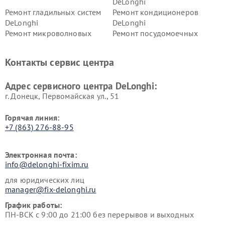
DeLonghi
Ремонт гладильных систем
Ремонт кондиционеров
DeLonghi
DeLonghi
Ремонт микроволновых
Ремонт посудомоечных
печей DeLonghi
машин DeLonghi
Ремонт стиральных машин
Ремонт холодильников
Контакты сервис центра
DeLonghi
DeLonghi
Адрес сервисного центра DeLonghi:
г. Донецк, Первомайская ул., 51
Горячая линия:
+7 (863) 276-88-95
Электронная почта:
info@delonghi-fixim.ru
для юридических лиц
manager@fix-delonghi.ru
График работы:
ПН-ВСК с 9:00 до 21:00 без перерывов и выходных