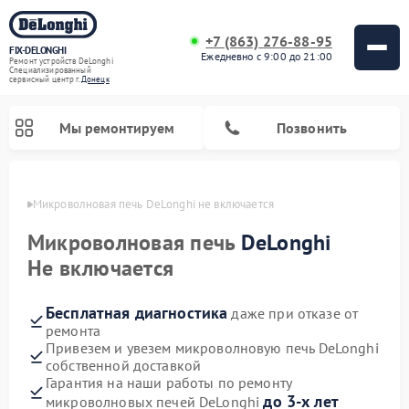
+7 (863) 276-88-95
FIX-DELONGHI
Ежедневно с 9:00 до 21:00
Ремонт устройств DeLonghi
Специализированный
cервисный центр г.
Донецк
Мы ремонтируем
Позвонить
нецке
Микроволновая печь DeLonghi не включается
Микроволновая печь
DeLonghi
Не включается
Бесплатная диагностика
даже при отказе от
ремонта
Привезем и увезем микроволновую печь DeLonghi
собственной доставкой
Ремонт гладильных систем DeLonghi
Ремонт посудомоечных машин DeLonghi
Ремонт холодильников DeLonghi
Ремонт духовых шкафов DeLonghi
Ремонт варочных панелей DeLonghi
Ремонт кондиционеров DeLonghi
Ремонт стиральных машин DeLonghi
Гарантия на наши работы по ремонту
до 3-х лет
микроволновых печей DeLonghi