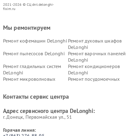
2021-2026 © СЦ dnt.delonghi-
fixim.ru
Мы ремонтируем
Ремонт кофемашин DeLonghi
Ремонт духовых шкафов
DeLonghi
Ремонт пылесосов DeLonghi
Ремонт варочных панелей
DeLonghi
Ремонт гладильных систем
Ремонт кондиционеров
DeLonghi
DeLonghi
Ремонт микроволновых
Ремонт посудомоечных
печей DeLonghi
машин DeLonghi
Ремонт стиральных машин
Ремонт холодильников
Контакты сервис центра
DeLonghi
DeLonghi
Адрес сервисного центра DeLonghi:
г. Донецк, Первомайская ул., 51
Горячая линия:
+7 (863) 276-88-95