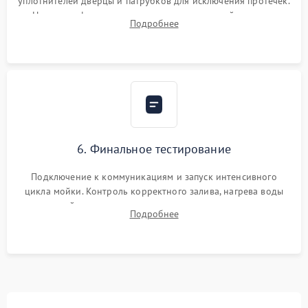
уплотнителей дверцы и патрубков для исключения протечек.
Надежная фиксация хомутов гидравлической системы,
Подробнее
сборка корпуса и установка датчика поплавка.
6. Финальное тестирование
Подключение к коммуникациям и запуск интенсивного
цикла мойки. Контроль корректного залива, нагрева воды
до нужной температуры, отсутствия посторонних шумов,
Подробнее
штатного слива и абсолютной сухости в поддоне.