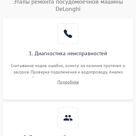
Этапы ремонта посудомоечной машины
DeLonghi
1. Диагностика неисправностей
Считывание кодов ошибок, осмотр на наличие протечек и
засоров. Проверка подключения к водопроводу. Анализ
жалоб на отсутствие слива, нагрева, вращения
Подробнее
разбрызгивателей или срабатывание системы защиты
аквастоп.