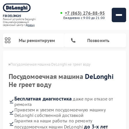
+7 (863) 276-88-95
FIX-DELONGHI
Ежедневно с 9:00 до 21:00
Ремонт устройств DeLonghi
Специализированный
cервисный центр г.
Донецк
Мы ремонтируем
Позвонить
нецке
Посудомоечная машина DeLonghi не греет воду
Посудомоечная машина
DeLonghi
Не греет воду
Бесплатная диагностика
даже при отказе от
ремонта
Привезем и увезем посудомоечную машину
DeLonghi собственной доставкой
Ремонт гладильных систем DeLonghi
Ремонт микроволновых печей DeLonghi
Ремонт холодильников DeLonghi
Ремонт духовых шкафов DeLonghi
Ремонт варочных панелей DeLonghi
Ремонт кондиционеров DeLonghi
Ремонт стиральных машин DeLonghi
Гарантия на наши работы по ремонту
до 3-х лет
посудомоечных машин DeLonghi