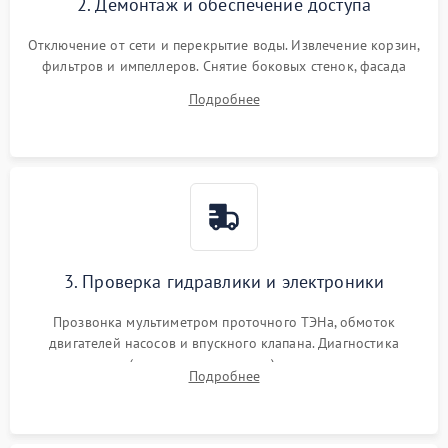
2. Демонтаж и обеспечение доступа
Отключение от сети и перекрытие воды. Извлечение корзин,
фильтров и импеллеров. Снятие боковых стенок, фасада
дверцы или нижнего поддона для прямого доступа к
Подробнее
циркуляционному насосу, ТЭНу и сливной помпе.
3. Проверка гидравлики и электроники
Прозвонка мультиметром проточного ТЭНа, обмоток
двигателей насосов и впускного клапана. Диагностика
прессостата (датчика уровня воды), датчика мутности,
Подробнее
концевика дверцы и электронного модуля управления.