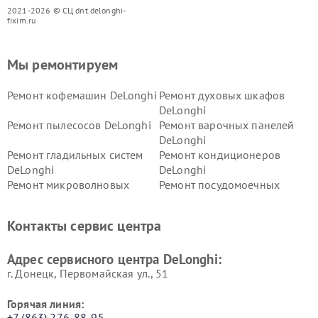
2021-2026 © СЦ dnt.delonghi-
fixim.ru
Мы ремонтируем
Ремонт кофемашин DeLonghi
Ремонт духовых шкафов
DeLonghi
Ремонт пылесосов DeLonghi
Ремонт варочных панелей
DeLonghi
Ремонт гладильных систем
Ремонт кондиционеров
DeLonghi
DeLonghi
Ремонт микроволновых
Ремонт посудомоечных
печей DeLonghi
машин DeLonghi
Ремонт стиральных машин
Ремонт холодильников
Контакты сервис центра
DeLonghi
DeLonghi
Адрес сервисного центра DeLonghi:
г. Донецк, Первомайская ул., 51
Горячая линия:
+7 (863) 276-88-95