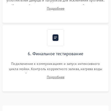
уплотнителей дверцы и патрубков для исключения протечек.
Надежная фиксация хомутов гидравлической системы,
Подробнее
сборка корпуса и установка датчика поплавка.
6. Финальное тестирование
Подключение к коммуникациям и запуск интенсивного
цикла мойки. Контроль корректного залива, нагрева воды
до нужной температуры, отсутствия посторонних шумов,
Подробнее
штатного слива и абсолютной сухости в поддоне.