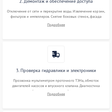
2. Демонтаж и обеспечение доступа
Отключение от сети и перекрытие воды. Извлечение корзин,
фильтров и импеллеров. Снятие боковых стенок, фасада
дверцы или нижнего поддона для прямого доступа к
Подробнее
циркуляционному насосу, ТЭНу и сливной помпе.
3. Проверка гидравлики и электроники
Прозвонка мультиметром проточного ТЭНа, обмоток
двигателей насосов и впускного клапана. Диагностика
прессостата (датчика уровня воды), датчика мутности,
Подробнее
концевика дверцы и электронного модуля управления.