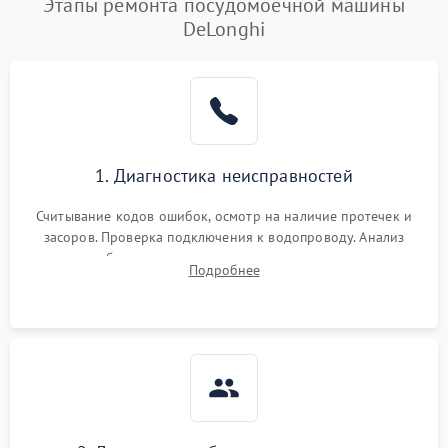
Этапы ремонта посудомоечной машины
DeLonghi
1. Диагностика неисправностей
Считывание кодов ошибок, осмотр на наличие протечек и
засоров. Проверка подключения к водопроводу. Анализ
жалоб на отсутствие слива, нагрева, вращения
Подробнее
разбрызгивателей или срабатывание системы защиты
аквастоп.