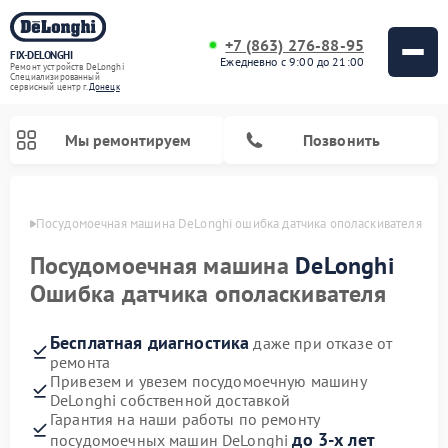
+7 (863) 276-88-95
FIX-DELONGHI
Ежедневно с 9:00 до 21:00
Ремонт устройств DeLonghi
Специализированный
cервисный центр г.
Донецк
Мы ремонтируем
Позвонить
нецке
Посудомоечная машина DeLonghi ошибка датчика ополаскивателя
Посудомоечная машина
DeLonghi
Ошибка датчика ополаскивателя
Бесплатная диагностика
даже при отказе от
ремонта
Привезем и увезем посудомоечную машину
DeLonghi собственной доставкой
Ремонт гладильных систем DeLonghi
Ремонт микроволновых печей DeLonghi
Ремонт холодильников DeLonghi
Ремонт духовых шкафов DeLonghi
Ремонт варочных панелей DeLonghi
Ремонт кондиционеров DeLonghi
Ремонт стиральных машин DeLonghi
Гарантия на наши работы по ремонту
до 3-х лет
посудомоечных машин DeLonghi