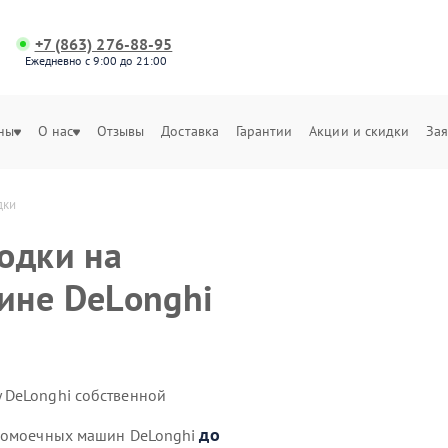
+7 (863) 276-88-95
Ежедневно с 9:00 до 21:00
ны
О нас
Отзывы
Доставка
Гарантии
Акции и скидки
Зая
дки
одки на
ине DeLonghi
 DeLonghi собственной
до
удомоечных машин DeLonghi