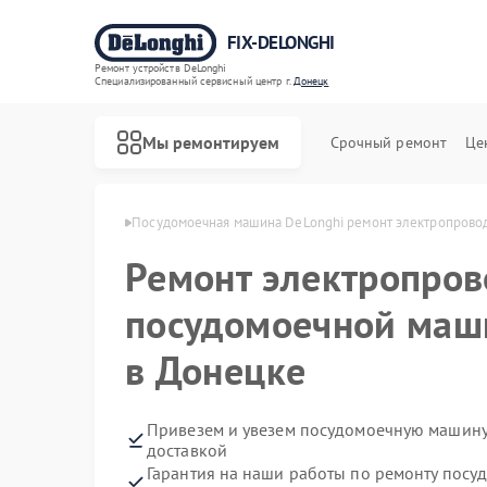
FIX-DELONGHI
Ремонт устройств DeLonghi
Специализированный cервисный центр г.
Донецк
Мы ремонтируем
Срочный ремонт
Це
DeLonghi в Донецке
Посудомоечная машина DeLonghi ремонт электропрово
Ремонт электропров
посудомоечной маш
в Донецке
Привезем и увезем посудомоечную машину
доставкой
Гарантия на наши работы по ремонту пос
Ремонт духовых шкафов DeLonghi
Ремонт варочных панелей DeLonghi
Ремонт гладильных систем DeLonghi
Ремонт кондиционеров DeLonghi
Ремонт микроволновых печей DeLonghi
Ремонт стиральных машин DeLonghi
Ремонт холодильников DeLonghi