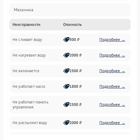
Механика
Неисправности
Стоимость
Управление
Не сливает воду
500 ₽
Подробнее →
Электропитание
Не нагревает воду
2000 ₽
Подробнее →
Датчики
Не включается
2500 ₽
Подробнее →
Нагрев
Не работает насос
1800 ₽
Подробнее →
Вода
Не работает панель
Гигиена
2500 ₽
Подробнее →
управления
Программное обеспечение
Не распыляет воду
2000 ₽
Подробнее →
Не запускается цикл