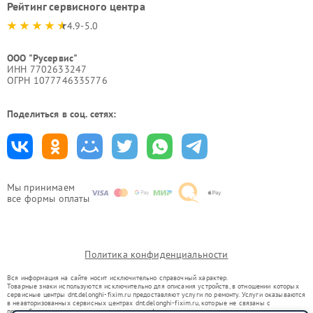
Рейтинг сервисного центра
4.9-5.0
ООО "Русервис"
ИНН 7702633247
ОГРН 1077746335776
Поделиться в соц. сетях:
Мы принимаем
все формы оплаты
Политика конфиденциальности
Вся информация на сайте носит исключительно справочный характер.
Товарные знаки используются исключительно для описания устройств, в отношении которых
сервисные центры dnt.delonghi-fixim.ru предоставляют услуги по ремонту. Услуги оказываются
в неавторизованных сервисных центрах dnt.delonghi-fixim.ru, которые не связаны с
правообладателями товарных знаков или их официальными представителями.