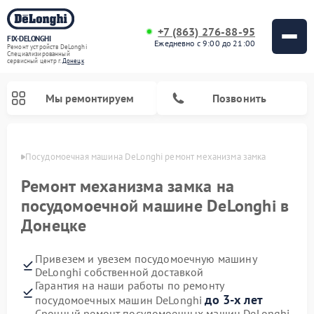
+7 (863) 276-88-95
FIX-DELONGHI
Ежедневно с 9:00 до 21:00
Ремонт устройств DeLonghi
Специализированный
cервисный центр г.
Донецк
Мы ремонтируем
Позвонить
нецке
Посудомоечная машина DeLonghi ремонт механизма замка
Ремонт механизма замка на
посудомоечной машине DeLonghi в
Донецке
Привезем и увезем посудомоечную машину
DeLonghi собственной доставкой
Гарантия на наши работы по ремонту
Ремонт гладильных систем DeLonghi
Ремонт микроволновых печей DeLonghi
Ремонт холодильников DeLonghi
Ремонт духовых шкафов DeLonghi
Ремонт варочных панелей DeLonghi
Ремонт кондиционеров DeLonghi
Ремонт стиральных машин DeLonghi
до 3-х лет
посудомоечных машин DeLonghi
Срочный ремонт посудомоечных машин DeLonghi