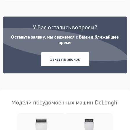
1800 ₽
Подробнее →
стирки
Проблемы с набором
1800 ₽
Подробнее →
воды
У Вас остались вопросы?
Оставьте заявку, мы свяжемся с Вами в ближайшее
Не работает сушилка
2100 ₽
Подробнее →
время
Сбои в работе таймера
1700 ₽
Подробнее →
Заказать звонок
Проблемы с
2100 ₽
Подробнее →
циркуляционным насосом
Модели посудомоечных машин DeLonghi