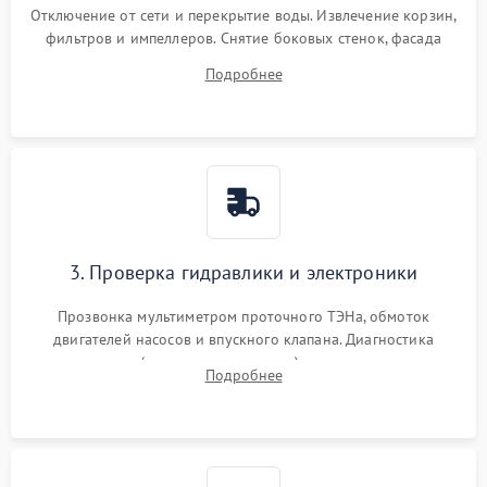
Отключение от сети и перекрытие воды. Извлечение корзин,
фильтров и импеллеров. Снятие боковых стенок, фасада
дверцы или нижнего поддона для прямого доступа к
Подробнее
циркуляционному насосу, ТЭНу и сливной помпе.
3. Проверка гидравлики и электроники
Прозвонка мультиметром проточного ТЭНа, обмоток
двигателей насосов и впускного клапана. Диагностика
прессостата (датчика уровня воды), датчика мутности,
Подробнее
концевика дверцы и электронного модуля управления.