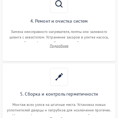
4. Ремонт и очистка систем
Замена неисправного нагревателя, помпы или заливного
шланга с аквастопом. Устранение засоров в улитке насоса,
патрубках и фильтрах. Компонентный ремонт платы
Подробнее
управления, восстановление поврежденной проводки.
5. Сборка и контроль герметичности
Монтаж всех узлов на штатные места. Установка новых
уплотнителей дверцы и патрубков для исключения протечек.
Надежная фиксация хомутов гидравлической системы,