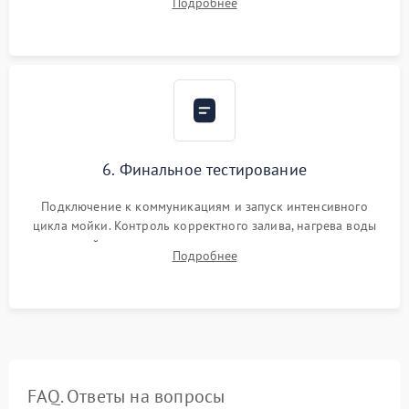
Подробнее
сборка корпуса и установка датчика поплавка.
6. Финальное тестирование
Подключение к коммуникациям и запуск интенсивного
цикла мойки. Контроль корректного залива, нагрева воды
до нужной температуры, отсутствия посторонних шумов,
Подробнее
штатного слива и абсолютной сухости в поддоне.
FAQ. Ответы на вопросы