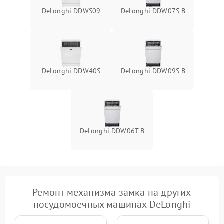
DeLonghi DDWS09
DeLonghi DDW07S B
DeLonghi DDW40S
DeLonghi DDW09S B
DeLonghi DDW06T B
Ремонт механизма замка на других
посудомоечных машинах DeLonghi