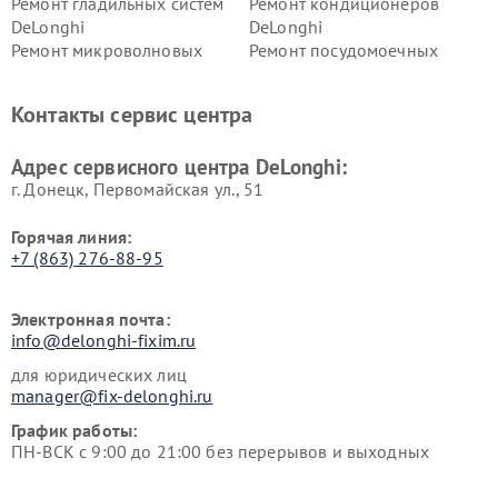
Ремонт гладильных систем
Ремонт кондиционеров
DeLonghi
DeLonghi
Ремонт микроволновых
Ремонт посудомоечных
печей DeLonghi
машин DeLonghi
Ремонт стиральных машин
Ремонт холодильников
Контакты сервис центра
DeLonghi
DeLonghi
Адрес сервисного центра DeLonghi:
г. Донецк, Первомайская ул., 51
Горячая линия:
+7 (863) 276-88-95
Электронная почта:
info@delonghi-fixim.ru
для юридических лиц
manager@fix-delonghi.ru
График работы:
ПН-ВСК с 9:00 до 21:00 без перерывов и выходных