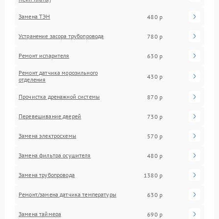
Замена ТЭН
480 р
Устранение засора трубопровода
780 р
Ремонт испарителя
630 р
Ремонт датчика морозильного
430 р
отделения
Прочистка дренажной системы
870 р
Перевешивание дверей
730 р
Замена электросхемы
570 р
Замена фильтра осушителя
480 р
Замена трубопровода
1380 р
Ремонт/замена датчика температуры
630 р
Замена таймера
690 р