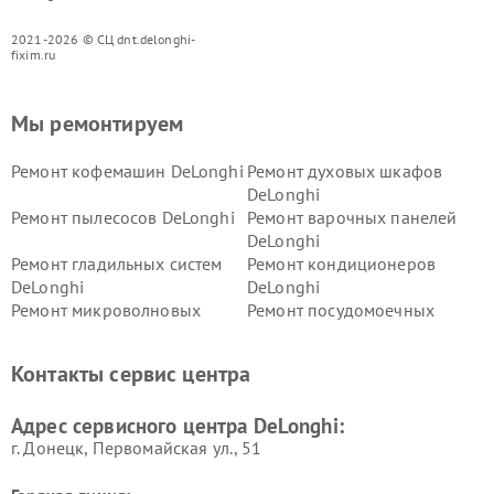
2021-2026 © СЦ dnt.delonghi-
fixim.ru
Мы ремонтируем
Ремонт кофемашин DeLonghi
Ремонт духовых шкафов
DeLonghi
Ремонт пылесосов DeLonghi
Ремонт варочных панелей
DeLonghi
Ремонт гладильных систем
Ремонт кондиционеров
DeLonghi
DeLonghi
Ремонт микроволновых
Ремонт посудомоечных
печей DeLonghi
машин DeLonghi
Ремонт стиральных машин
Ремонт холодильников
Контакты сервис центра
DeLonghi
DeLonghi
Адрес сервисного центра DeLonghi:
г. Донецк, Первомайская ул., 51