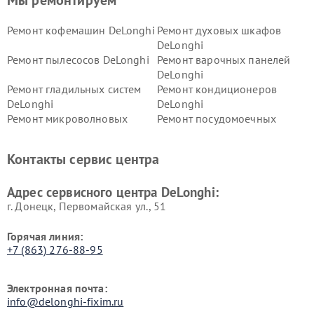
Мы ремонтируем
Ремонт кофемашин DeLonghi
Ремонт духовых шкафов
DeLonghi
Ремонт пылесосов DeLonghi
Ремонт варочных панелей
DeLonghi
Ремонт гладильных систем
Ремонт кондиционеров
DeLonghi
DeLonghi
Ремонт микроволновых
Ремонт посудомоечных
печей DeLonghi
машин DeLonghi
Ремонт стиральных машин
Ремонт холодильников
Контакты сервис центра
DeLonghi
DeLonghi
Адрес сервисного центра DeLonghi:
г. Донецк, Первомайская ул., 51
Горячая линия:
+7 (863) 276-88-95
Электронная почта:
info@delonghi-fixim.ru