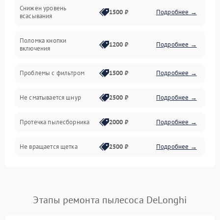
Снижен уровень
Всасывание
1500 ₽
Подробнее →
всасывания
Поломка кнопки
1200 ₽
Подробнее →
включения
Проблемы с фильтром
1500 ₽
Подробнее →
Не сматывается шнур
2500 ₽
Подробнее →
Протечка пылесборника
2000 ₽
Подробнее →
Не вращается щетка
2500 ₽
Подробнее →
Шум при работе
2500 ₽
Подробнее →
Поломка контейнера для
Этапы ремонта пылесоса DeLonghi
1500 ₽
Подробнее →
пыли