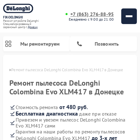
+7 (863) 276-88-95
FIX-DELONGHI
Ежедневно с 9:00 до 21:00
Ремонт устройств DeLonghi
Специализированный
cервисный центр г.
Донецк
Мы ремонтируем
Позвонить
нецке
Ремонт пылесоса DeLonghi Colombina Evo XLM417 в Донецке
Ремонт пылесоса DeLonghi
Colombina Evo XLM417 в Донецке
от 480 руб.
Стоимость ремонта
Бесплатная диагностика
даже при отказе
Привезем и увезем пылесос DeLonghi Colombina
Evo XLM417 сами
Ремонт варочных панелей DeLonghi
Ремонт кондиционеров DeLonghi
Ремонт посудомоечных машин DeLonghi
Ремонт холодильников DeLonghi
Ремонт духовых шкафов DeLonghi
Ремонт гладильных систем DeLonghi
Ремонт микроволновых печей DeLonghi
Ремонт стиральных машин DeLonghi
Гарантия на наши работы по ремонту пылесосов
до 3-х лет
DeLonghi Colombina Evo XLM417