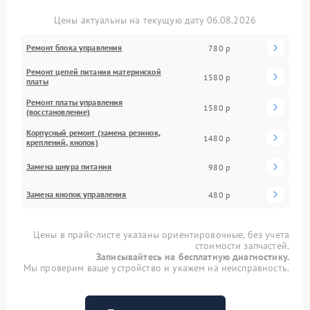
Цены актуальны на текущую дату 06.08.2026
Ремонт блока управления
780 р
Ремонт цепей питания материнской
1580 р
платы
Ремонт платы управления
1580 р
(восстановление)
Корпусный ремонт (замена резинок,
1480 р
креплений, кнопок)
Замена шнура питания
980 р
Замена кнопок управления
480 р
Цены в прайс-листе указаны ориентировочные, без учета
стоимости запчастей.
Записывайтесь на бесплатную диагностику.
Мы проверим ваше устройство и укажем на неисправность.