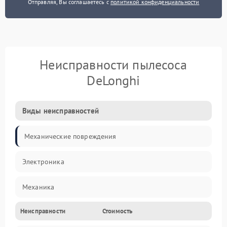
Отправляя, Вы соглашаетесь с
политикой конфиденциальности
Неисправности пылесоса
DeLonghi
Виды неисправностей
Механические повреждения
Электроника
Механика
Неисправности
Стоимость
Электропитание