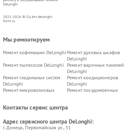
DeLonghi
2021-2026 © СЦ dnt.delonghi-
fixim.ru
Мы ремонтируем
Ремонт кофемашин DeLonghi
Ремонт духовых шкафов
DeLonghi
Ремонт пылесосов DeLonghi
Ремонт варочных панелей
DeLonghi
Ремонт гладильных систем
Ремонт кондиционеров
DeLonghi
DeLonghi
Ремонт микроволновых
Ремонт посудомоечных
печей DeLonghi
машин DeLonghi
Ремонт стиральных машин
Ремонт холодильников
Контакты сервис центра
DeLonghi
DeLonghi
Адрес сервисного центра DeLonghi:
г. Донецк, Первомайская ул., 51