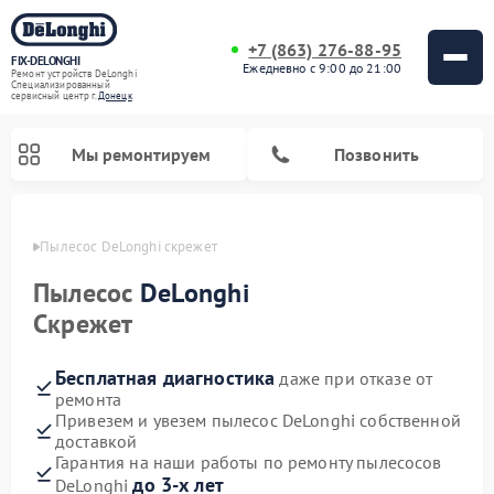
+7 (863) 276-88-95
FIX-DELONGHI
Ежедневно с 9:00 до 21:00
Ремонт устройств DeLonghi
Специализированный
cервисный центр г.
Донецк
Мы ремонтируем
Позвонить
нецке
Пылесос DeLonghi скрежет
Пылесос
DeLonghi
Скрежет
Бесплатная диагностика
даже при отказе от
ремонта
Привезем и увезем пылесос DeLonghi собственной
доставкой
Ремонт варочных панелей DeLonghi
Ремонт кондиционеров DeLonghi
Ремонт посудомоечных машин DeLonghi
Ремонт холодильников DeLonghi
Ремонт духовых шкафов DeLonghi
Ремонт гладильных систем DeLonghi
Ремонт микроволновых печей DeLonghi
Ремонт стиральных машин DeLonghi
Гарантия на наши работы по ремонту пылесосов
до 3-х лет
DeLonghi