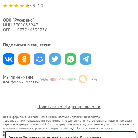
4.9-5.0
ООО "Русервис"
ИНН 7702633247
ОГРН 1077746335776
Поделиться в соц. сетях:
Мы принимаем
все формы оплаты
Политика конфиденциальности
Вся информация на сайте носит исключительно справочный характер.
Товарные знаки используются исключительно для описания устройств, в отношении которых
сервисные центры dnt.delonghi-fixim.ru предоставляют услуги по ремонту. Услуги оказываются
в неавторизованных сервисных центрах dnt.delonghi-fixim.ru, которые не связаны с
правообладателями товарных знаков или их официальными представителями.
Ремонт осуществляется для устройств, уже введенных в гражданский оборот в соответствии