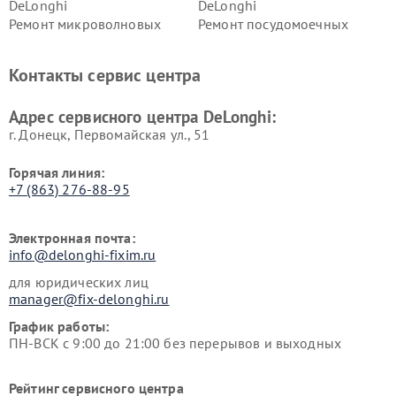
DeLonghi
DeLonghi
Ремонт микроволновых
Ремонт посудомоечных
печей DeLonghi
машин DeLonghi
Ремонт стиральных машин
Ремонт холодильников
Контакты сервис центра
DeLonghi
DeLonghi
Адрес сервисного центра DeLonghi:
г. Донецк, Первомайская ул., 51
Горячая линия:
+7 (863) 276-88-95
Электронная почта:
info@delonghi-fixim.ru
для юридических лиц
manager@fix-delonghi.ru
График работы:
ПН-ВСК с 9:00 до 21:00 без перерывов и выходных
Рейтинг сервисного центра