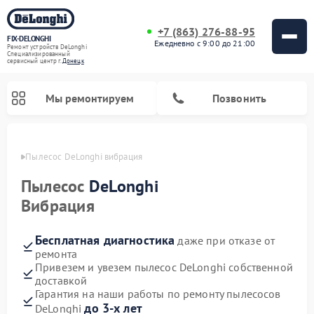
+7 (863) 276-88-95
FIX-DELONGHI
Ежедневно с 9:00 до 21:00
Ремонт устройств DeLonghi
Специализированный
cервисный центр г.
Донецк
Мы ремонтируем
Позвонить
нецке
Пылесос DeLonghi вибрация
Пылесос
DeLonghi
Вибрация
Бесплатная диагностика
даже при отказе от
ремонта
Привезем и увезем пылесос DeLonghi собственной
доставкой
Ремонт варочных панелей DeLonghi
Ремонт кондиционеров DeLonghi
Ремонт посудомоечных машин DeLonghi
Ремонт холодильников DeLonghi
Ремонт духовых шкафов DeLonghi
Ремонт гладильных систем DeLonghi
Ремонт микроволновых печей DeLonghi
Ремонт стиральных машин DeLonghi
Гарантия на наши работы по ремонту пылесосов
до 3-х лет
DeLonghi