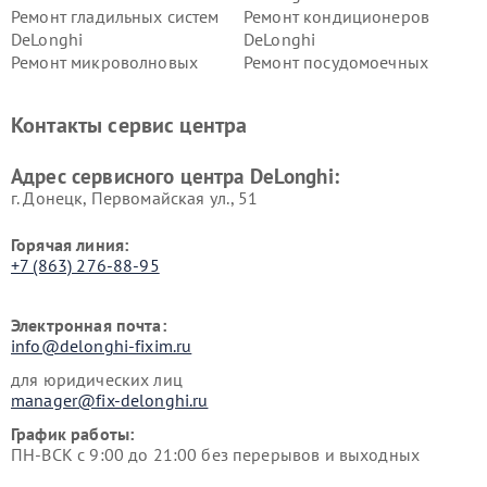
Ремонт гладильных систем
Ремонт кондиционеров
DeLonghi
DeLonghi
Ремонт микроволновых
Ремонт посудомоечных
печей DeLonghi
машин DeLonghi
Ремонт стиральных машин
Ремонт холодильников
Контакты сервис центра
DeLonghi
DeLonghi
Адрес сервисного центра DeLonghi:
г. Донецк, Первомайская ул., 51
Горячая линия:
+7 (863) 276-88-95
Электронная почта:
info@delonghi-fixim.ru
для юридических лиц
manager@fix-delonghi.ru
График работы:
ПН-ВСК с 9:00 до 21:00 без перерывов и выходных