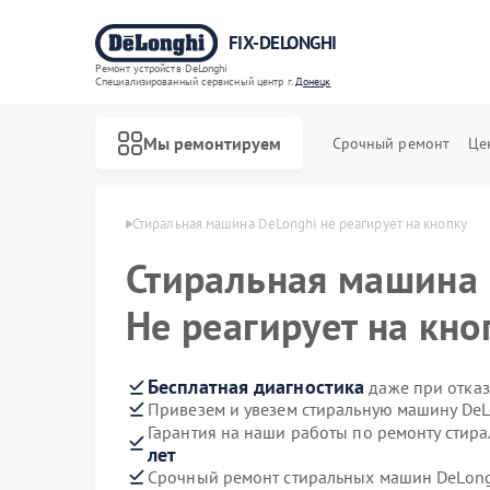
FIX-DELONGHI
Ремонт устройств DeLonghi
Специализированный cервисный центр г.
Донецк
Мы ремонтируем
Срочный ремонт
Це
DeLonghi в Донецке
Стиральная машина DeLonghi не реагирует на кнопку
Стиральная машина
Не реагирует на кно
Бесплатная диагностика
даже при отказ
Привезем и увезем стиральную машину DeL
Гарантия на наши работы по ремонту стир
лет
Срочный ремонт стиральных машин DeLongh
Ремонт духовых шкафов DeLonghi
Ремонт варочных панелей DeLonghi
Ремонт гладильных систем DeLonghi
Ремонт кондиционеров DeLonghi
Ремонт микроволновых печей DeLonghi
Ремонт посудомоечных машин DeLonghi
Ремонт холодильников DeLonghi