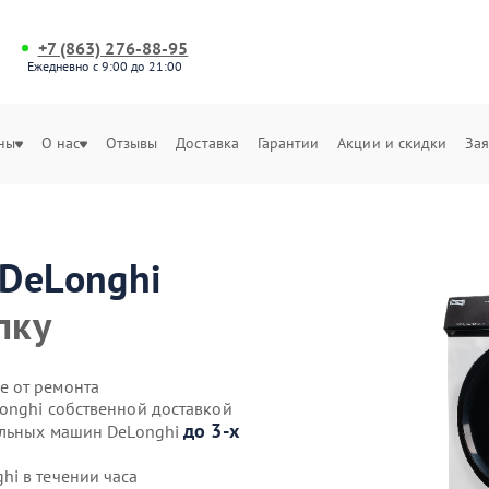
+7 (863) 276-88-95
Ежедневно с 9:00 до 21:00
ны
О нас
Отзывы
Доставка
Гарантии
Акции и скидки
Зая
DeLonghi
пку
е от ремонта
onghi собственной доставкой
до 3-х
альных машин DeLonghi
i в течении часа