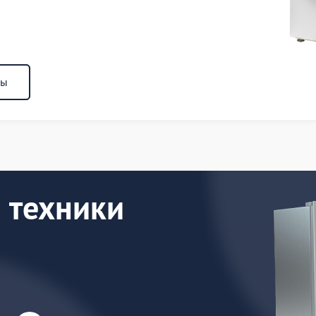
ны
 техники