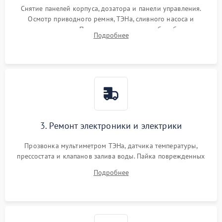
Снятие панелей корпуса, дозатора и панели управления.
Осмотр приводного ремня, ТЭНа, сливного насоса и
амортизаторов. Проверка подшипников барабана и
Подробнее
крестовины на износ, а манжеты люка на разрывы.
3. Ремонт электроники и электрики
Прозвонка мультиметром ТЭНа, датчика температуры,
прессостата и клапанов залива воды. Пайка поврежденных
дорожек или замена симисторов на плате управления.
Подробнее
Восстановление целостности проводки и контактов.