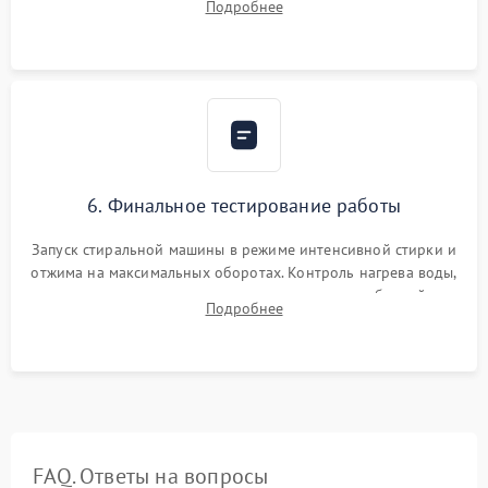
Подробнее
герметиком для предотвращения возможных протечек воды.
6. Финальное тестирование работы
Запуск стиральной машины в режиме интенсивной стирки и
отжима на максимальных оборотах. Контроль нагрева воды,
корректности слива, отсутствия излишних вибраций,
Подробнее
посторонних стуков и протечек под корпусом.
FAQ. Ответы на вопросы