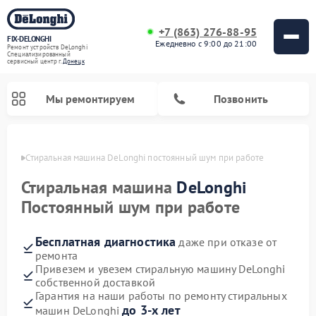
+7 (863) 276-88-95
FIX-DELONGHI
Ежедневно с 9:00 до 21:00
Ремонт устройств DeLonghi
Специализированный
cервисный центр г.
Донецк
Мы ремонтируем
Позвонить
нецке
Стиральная машина DeLonghi постоянный шум при работе
Стиральная машина
DeLonghi
Постоянный шум при работе
Бесплатная диагностика
даже при отказе от
ремонта
Привезем и увезем стиральную машину DeLonghi
собственной доставкой
Ремонт гладильных систем DeLonghi
Ремонт микроволновых печей DeLonghi
Ремонт холодильников DeLonghi
Ремонт духовых шкафов DeLonghi
Ремонт варочных панелей DeLonghi
Ремонт кондиционеров DeLonghi
Ремонт посудомоечных машин DeLonghi
Гарантия на наши работы по ремонту стиральных
до 3-х лет
машин DeLonghi