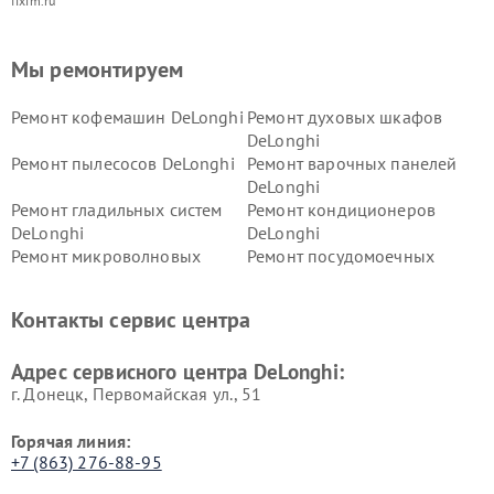
fixim.ru
Мы ремонтируем
Ремонт кофемашин DeLonghi
Ремонт духовых шкафов
DeLonghi
Ремонт пылесосов DeLonghi
Ремонт варочных панелей
DeLonghi
Ремонт гладильных систем
Ремонт кондиционеров
DeLonghi
DeLonghi
Ремонт микроволновых
Ремонт посудомоечных
печей DeLonghi
машин DeLonghi
Ремонт стиральных машин
Ремонт холодильников
Контакты сервис центра
DeLonghi
DeLonghi
Адрес сервисного центра DeLonghi:
г. Донецк, Первомайская ул., 51
Горячая линия:
+7 (863) 276-88-95