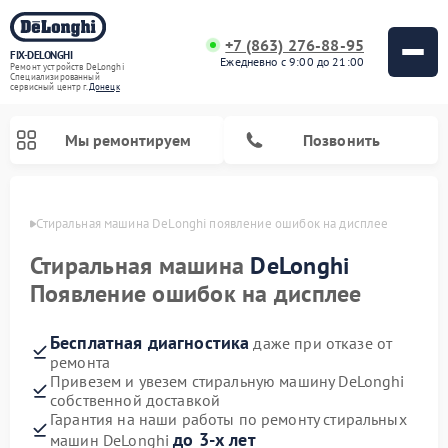
+7 (863) 276-88-95
FIX-DELONGHI
Ежедневно с 9:00 до 21:00
Ремонт устройств DeLonghi
Специализированный
cервисный центр г.
Донецк
Мы ремонтируем
Позвонить
нецке
Стиральная машина DeLonghi появление ошибок на дисплее
Стиральная машина
DeLonghi
Появление ошибок на дисплее
Бесплатная диагностика
даже при отказе от
ремонта
Привезем и увезем стиральную машину DeLonghi
собственной доставкой
Ремонт гладильных систем DeLonghi
Ремонт микроволновых печей DeLonghi
Ремонт холодильников DeLonghi
Ремонт духовых шкафов DeLonghi
Ремонт варочных панелей DeLonghi
Ремонт кондиционеров DeLonghi
Ремонт посудомоечных машин DeLonghi
Гарантия на наши работы по ремонту стиральных
до 3-х лет
машин DeLonghi