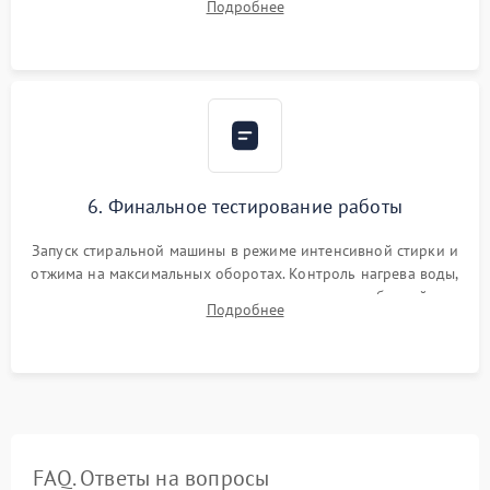
Подробнее
герметиком для предотвращения возможных протечек воды.
6. Финальное тестирование работы
Запуск стиральной машины в режиме интенсивной стирки и
отжима на максимальных оборотах. Контроль нагрева воды,
корректности слива, отсутствия излишних вибраций,
Подробнее
посторонних стуков и протечек под корпусом.
FAQ. Ответы на вопросы