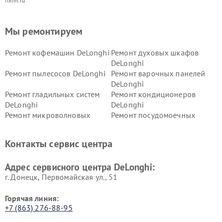
fixim.ru
Мы ремонтируем
Ремонт кофемашин DeLonghi
Ремонт духовых шкафов
DeLonghi
Ремонт пылесосов DeLonghi
Ремонт варочных панелей
DeLonghi
Ремонт гладильных систем
Ремонт кондиционеров
DeLonghi
DeLonghi
Ремонт микроволновых
Ремонт посудомоечных
печей DeLonghi
машин DeLonghi
Ремонт стиральных машин
Ремонт холодильников
Контакты сервис центра
DeLonghi
DeLonghi
Адрес сервисного центра DeLonghi:
г. Донецк, Первомайская ул., 51
Горячая линия:
+7 (863) 276-88-95