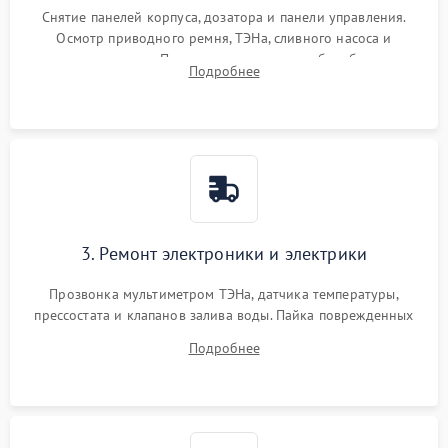
Снятие панелей корпуса, дозатора и панели управления.
Осмотр приводного ремня, ТЭНа, сливного насоса и
амортизаторов. Проверка подшипников барабана и
Подробнее
крестовины на износ, а манжеты люка на разрывы.
3. Ремонт электроники и электрики
Прозвонка мультиметром ТЭНа, датчика температуры,
прессостата и клапанов залива воды. Пайка поврежденных
дорожек или замена симисторов на плате управления.
Подробнее
Восстановление целостности проводки и контактов.