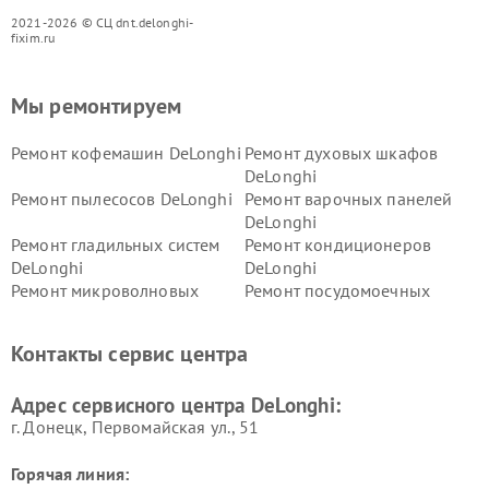
2021-2026 © СЦ dnt.delonghi-
fixim.ru
Мы ремонтируем
Ремонт кофемашин DeLonghi
Ремонт духовых шкафов
DeLonghi
Ремонт пылесосов DeLonghi
Ремонт варочных панелей
DeLonghi
Ремонт гладильных систем
Ремонт кондиционеров
DeLonghi
DeLonghi
Ремонт микроволновых
Ремонт посудомоечных
печей DeLonghi
машин DeLonghi
Ремонт стиральных машин
Ремонт холодильников
Контакты сервис центра
DeLonghi
DeLonghi
Адрес сервисного центра DeLonghi:
г. Донецк, Первомайская ул., 51
Горячая линия: