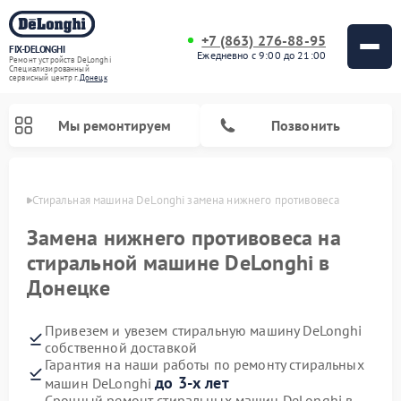
+7 (863) 276-88-95
FIX-DELONGHI
Ежедневно с 9:00 до 21:00
Ремонт устройств DeLonghi
Специализированный
cервисный центр г.
Донецк
Мы ремонтируем
Позвонить
нецке
Стиральная машина DeLonghi замена нижнего противовеса
Замена нижнего противовеса на
стиральной машине DeLonghi в
Донецке
Привезем и увезем стиральную машину DeLonghi
собственной доставкой
Гарантия на наши работы по ремонту стиральных
Ремонт гладильных систем DeLonghi
Ремонт микроволновых печей DeLonghi
Ремонт холодильников DeLonghi
Ремонт духовых шкафов DeLonghi
Ремонт варочных панелей DeLonghi
Ремонт кондиционеров DeLonghi
Ремонт посудомоечных машин DeLonghi
до 3-х лет
машин DeLonghi
Срочный ремонт стиральных машин DeLonghi в