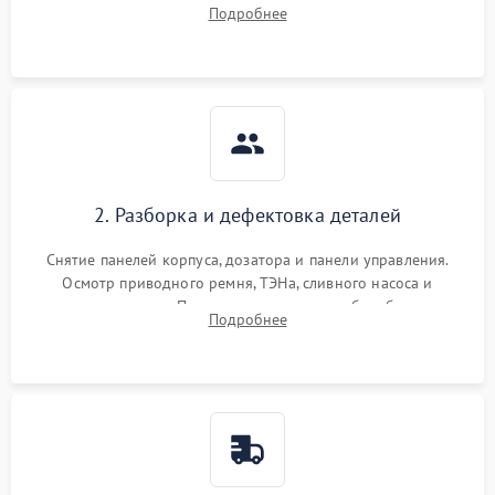
выявления посторонних шумов, протечек или сбоев в работе
Подробнее
электронного модуля управления.
2. Разборка и дефектовка деталей
Снятие панелей корпуса, дозатора и панели управления.
Осмотр приводного ремня, ТЭНа, сливного насоса и
амортизаторов. Проверка подшипников барабана и
Подробнее
крестовины на износ, а манжеты люка на разрывы.