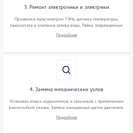
3. Ремонт электроники и электрики
Прозвонка мультиметром ТЭНа, датчика температуры,
прессостата и клапанов залива воды. Пайка поврежденных
дорожек или замена симисторов на плате управления.
Подробнее
Восстановление целостности проводки и контактов.
4. Замена механических узлов
Установка новых подшипников и сальников с применением
влагостойкой смазки. Замена изношенных щеток двигателя,
порванного ремня привода, неисправного сливного насоса
Подробнее
или поврежденной резиновой манжеты.