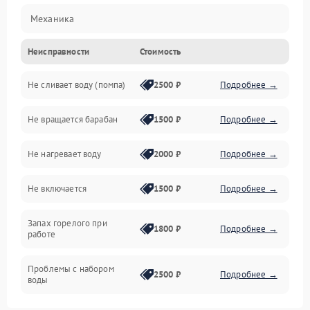
Механика
Неисправности
Стоимость
Электропитание
Не сливает воду (помпа)
2500 ₽
Подробнее →
Водоснабжение
Не вращается барабан
1500 ₽
Подробнее →
Слив
Не нагревает воду
2000 ₽
Подробнее →
Программное обеспечение
Не включается
1500 ₽
Подробнее →
Запах горелого при
1800 ₽
Подробнее →
работе
Проблемы с набором
2500 ₽
Подробнее →
воды