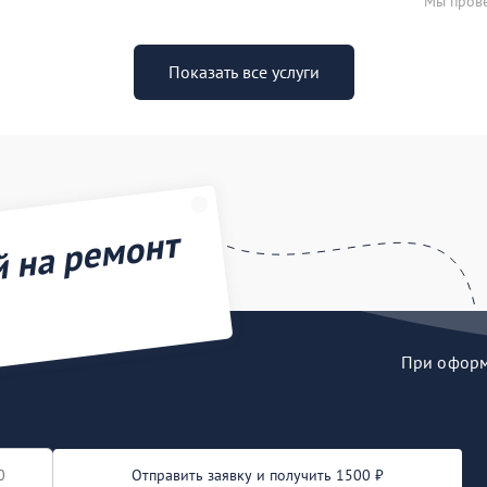
Мы прове
Показать все услуги
й на ремонт
При оформл
Отправить заявку и получить 1500 ₽