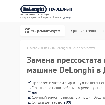
FIX-DELONGHI
Ремонт устройств DeLonghi
Специализированный cервисный центр г.
Донецк
Мы ремонтируем
Срочный ремонт
Це
DeLonghi в Донецке
Стиральная машина DeLonghi замена прессостата
Замена прессостата
машине DeLonghi в
Привезем и увезем стиральную машину DeL
Гарантия на наши работы по ремонту стир
лет
Срочный ремонт стиральных машин DeLongh
20%
Скидка для вас до
Ремонт духовых шкафов DeLonghi
Ремонт варочных панелей DeLonghi
Ремонт гладильных систем DeLonghi
Ремонт кондиционеров DeLonghi
Ремонт микроволновых печей DeLonghi
Ремонт посудомоечных машин DeLonghi
Ремонт холодильников DeLonghi