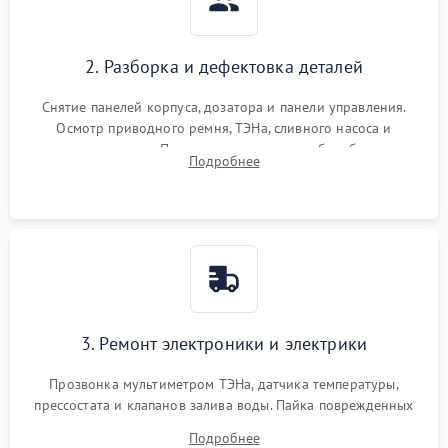
2. Разборка и дефектовка деталей
Снятие панелей корпуса, дозатора и панели управления.
Осмотр приводного ремня, ТЭНа, сливного насоса и
амортизаторов. Проверка подшипников барабана и
Подробнее
крестовины на износ, а манжеты люка на разрывы.
3. Ремонт электроники и электрики
Прозвонка мультиметром ТЭНа, датчика температуры,
прессостата и клапанов залива воды. Пайка поврежденных
дорожек или замена симисторов на плате управления.
Подробнее
Восстановление целостности проводки и контактов.