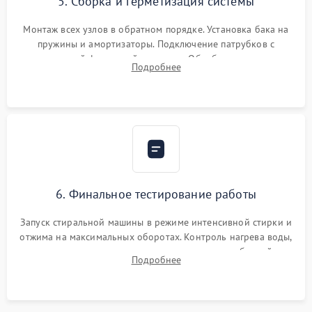
5. Сборка и герметизация системы
Монтаж всех узлов в обратном порядке. Установка бака на
пружины и амортизаторы. Подключение патрубков с
надежной фиксацией хомутами. Обработка стыков
Подробнее
герметиком для предотвращения возможных протечек воды.
6. Финальное тестирование работы
Запуск стиральной машины в режиме интенсивной стирки и
отжима на максимальных оборотах. Контроль нагрева воды,
корректности слива, отсутствия излишних вибраций,
Подробнее
посторонних стуков и протечек под корпусом.