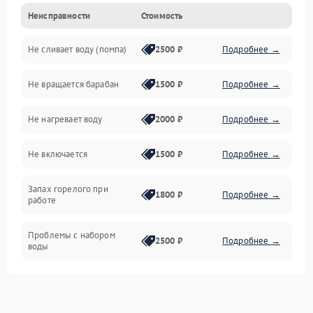
Неисправности
Стоимость
Электропитание
Не сливает воду (помпа)
2500 ₽
Подробнее →
Водоснабжение
Не вращается барабан
1500 ₽
Подробнее →
Слив
Не нагревает воду
2000 ₽
Подробнее →
Программное обеспечение
Не включается
1500 ₽
Подробнее →
Запах горелого при
1800 ₽
Подробнее →
работе
Проблемы с набором
2500 ₽
Подробнее →
воды
Замена ТЭНа
2200 ₽
Подробнее →