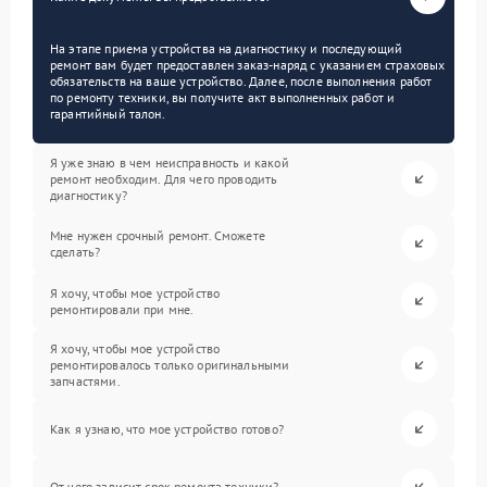
На этапе приема устройства на диагностику и последующий
ремонт вам будет предоставлен заказ-наряд с указанием страховых
обязательств на ваше устройство. Далее, после выполнения работ
по ремонту техники, вы получите акт выполненных работ и
гарантийный талон.
Я уже знаю в чем неисправность и какой
ремонт необходим. Для чего проводить
диагностику?
Мне нужен срочный ремонт. Сможете
сделать?
Я хочу, чтобы мое устройство
ремонтировали при мне.
Я хочу, чтобы мое устройство
ремонтировалось только оригинальными
запчастями.
Как я узнаю, что мое устройство готово?
От чего зависит срок ремонта техники?