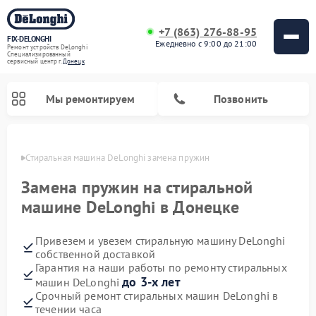
+7 (863) 276-88-95
FIX-DELONGHI
Ежедневно с 9:00 до 21:00
Ремонт устройств DeLonghi
Специализированный
cервисный центр г.
Донецк
Мы ремонтируем
Позвонить
нецке
Стиральная машина DeLonghi замена пружин
Замена пружин на стиральной
машине DeLonghi в Донецке
Привезем и увезем стиральную машину DeLonghi
собственной доставкой
Гарантия на наши работы по ремонту стиральных
до 3-х лет
машин DeLonghi
Ремонт гладильных систем DeLonghi
Ремонт микроволновых печей DeLonghi
Ремонт холодильников DeLonghi
Ремонт духовых шкафов DeLonghi
Ремонт варочных панелей DeLonghi
Ремонт кондиционеров DeLonghi
Ремонт посудомоечных машин DeLonghi
Срочный ремонт стиральных машин DeLonghi в
течении часа