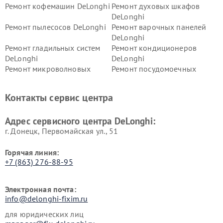
Ремонт кофемашин DeLonghi
Ремонт духовых шкафов
DeLonghi
Ремонт пылесосов DeLonghi
Ремонт варочных панелей
DeLonghi
Ремонт гладильных систем
Ремонт кондиционеров
DeLonghi
DeLonghi
Ремонт микроволновых
Ремонт посудомоечных
печей DeLonghi
машин DeLonghi
Ремонт стиральных машин
Ремонт холодильников
Контакты сервис центра
DeLonghi
DeLonghi
Адрес сервисного центра DeLonghi:
г. Донецк, Первомайская ул., 51
Горячая линия:
+7 (863) 276-88-95
Электронная почта:
info@delonghi-fixim.ru
для юридических лиц