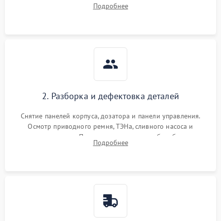
выявления посторонних шумов, протечек или сбоев в работе
Подробнее
электронного модуля управления.
2. Разборка и дефектовка деталей
Снятие панелей корпуса, дозатора и панели управления.
Осмотр приводного ремня, ТЭНа, сливного насоса и
амортизаторов. Проверка подшипников барабана и
Подробнее
крестовины на износ, а манжеты люка на разрывы.