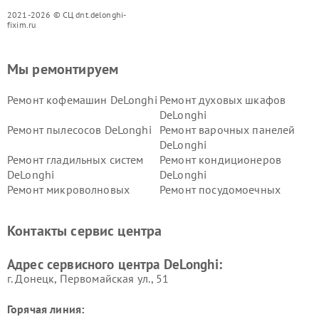
2021-2026 © СЦ dnt.delonghi-
fixim.ru
Мы ремонтируем
Ремонт кофемашин DeLonghi
Ремонт духовых шкафов
DeLonghi
Ремонт пылесосов DeLonghi
Ремонт варочных панелей
DeLonghi
Ремонт гладильных систем
Ремонт кондиционеров
DeLonghi
DeLonghi
Ремонт микроволновых
Ремонт посудомоечных
печей DeLonghi
машин DeLonghi
Ремонт стиральных машин
Ремонт холодильников
Контакты сервис центра
DeLonghi
DeLonghi
Адрес сервисного центра DeLonghi:
г. Донецк, Первомайская ул., 51
Горячая линия: