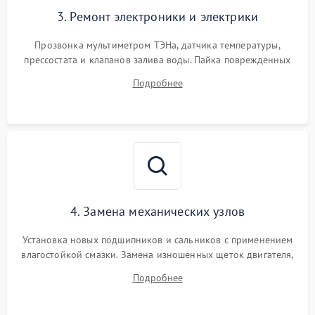
3. Ремонт электроники и электрики
Прозвонка мультиметром ТЭНа, датчика температуры,
прессостата и клапанов залива воды. Пайка поврежденных
дорожек или замена симисторов на плате управления.
Подробнее
Восстановление целостности проводки и контактов.
4. Замена механических узлов
Установка новых подшипников и сальников с применением
влагостойкой смазки. Замена изношенных щеток двигателя,
порванного ремня привода, неисправного сливного насоса
Подробнее
или поврежденной резиновой манжеты.