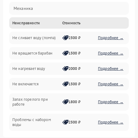
Механика
Неисправности
Стоимость
Электропитание
Не сливает воду (помпа)
2500 ₽
Подробнее →
Водоснабжение
Не вращается барабан
1500 ₽
Подробнее →
Слив
Не нагревает воду
2000 ₽
Подробнее →
Программное обеспечение
Не включается
1500 ₽
Подробнее →
Запах горелого при
1800 ₽
Подробнее →
работе
Проблемы с набором
2500 ₽
Подробнее →
воды