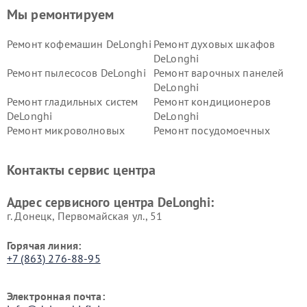
Мы ремонтируем
Ремонт кофемашин DeLonghi
Ремонт духовых шкафов
DeLonghi
Ремонт пылесосов DeLonghi
Ремонт варочных панелей
DeLonghi
Ремонт гладильных систем
Ремонт кондиционеров
DeLonghi
DeLonghi
Ремонт микроволновых
Ремонт посудомоечных
печей DeLonghi
машин DeLonghi
Ремонт стиральных машин
Ремонт холодильников
Контакты сервис центра
DeLonghi
DeLonghi
Адрес сервисного центра DeLonghi:
г. Донецк, Первомайская ул., 51
Горячая линия:
+7 (863) 276-88-95
Электронная почта: