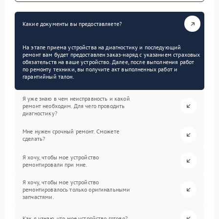
Какие документы вы предоставляете?
На этапе приема устройства на диагностику и последующий
ремонт вам будет предоставлен заказ-наряд с указанием страховых
обязательств на ваше устройство. Далее, после выполнения работ
по ремонту техники, вы получите акт выполненных работ и
гарантийный талон.
Я уже знаю в чем неисправность и какой
ремонт необходим. Для чего проводить
диагностику?
Мне нужен срочный ремонт. Сможете
сделать?
Я хочу, чтобы мое устройство
ремонтировали при мне.
Я хочу, чтобы мое устройство
ремонтировалось только оригинальными
запчастями.
Как я узнаю, что мое устройство готово?