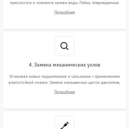
прессостата и клапанов залива воды. Пайка поврежденных
дорожек или замена симисторов на плате управления.
Подробнее
Восстановление целостности проводки и контактов.
4. Замена механических узлов
Установка новых подшипников и сальников с применением
влагостойкой смазки. Замена изношенных щеток двигателя,
порванного ремня привода, неисправного сливного насоса
Подробнее
или поврежденной резиновой манжеты.