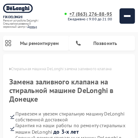
+7 (863) 276-88-95
FIX-DELONGHI
Ежедневно с 9:00 до 21:00
Ремонт устройств DeLonghi
Специализированный
cервисный центр г.
Донецк
Мы ремонтируем
Позвонить
нецке
Стиральная машина DeLonghi замена заливного клапана
Замена заливного клапана на
стиральной машине DeLonghi в
Донецке
Привезем и увезем стиральную машину DeLonghi
собственной доставкой
Гарантия на наши работы по ремонту стиральных
Ремонт гладильных систем DeLonghi
Ремонт микроволновых печей DeLonghi
Ремонт холодильников DeLonghi
Ремонт духовых шкафов DeLonghi
Ремонт варочных панелей DeLonghi
Ремонт кондиционеров DeLonghi
Ремонт посудомоечных машин DeLonghi
до 3-х лет
машин DeLonghi
Срочный ремонт стиральных машин DeLonghi в