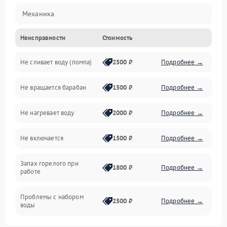
Механика
Неисправности
Стоимость
Электропитание
Не сливает воду (помпа)
2500 ₽
Подробнее →
Водоснабжение
Не вращается барабан
1500 ₽
Подробнее →
Слив
Не нагревает воду
2000 ₽
Подробнее →
Программное обеспечение
Не включается
1500 ₽
Подробнее →
Запах горелого при
1800 ₽
Подробнее →
работе
Проблемы с набором
2500 ₽
Подробнее →
воды