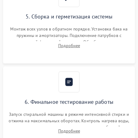
5. Сборка и герметизация системы
Монтаж всех узлов в обратном порядке. Установка бака на
пружины и амортизаторы. Подключение патрубков с
надежной фиксацией хомутами. Обработка стыков
Подробнее
герметиком для предотвращения возможных протечек воды.
6. Финальное тестирование работы
Запуск стиральной машины в режиме интенсивной стирки и
отжима на максимальных оборотах. Контроль нагрева воды,
корректности слива, отсутствия излишних вибраций,
Подробнее
посторонних стуков и протечек под корпусом.