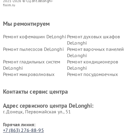
2021-2026 © СЦ dnt.delonghi-
fixim.ru
Мы ремонтируем
Ремонт кофемашин DeLonghi
Ремонт духовых шкафов
DeLonghi
Ремонт пылесосов DeLonghi
Ремонт варочных панелей
DeLonghi
Ремонт гладильных систем
Ремонт кондиционеров
DeLonghi
DeLonghi
Ремонт микроволновых
Ремонт посудомоечных
печей DeLonghi
машин DeLonghi
Ремонт стиральных машин
Ремонт холодильников
Контакты сервис центра
DeLonghi
DeLonghi
Адрес сервисного центра DeLonghi:
г. Донецк, Первомайская ул., 51
Горячая линия:
+7 (863) 276-88-95