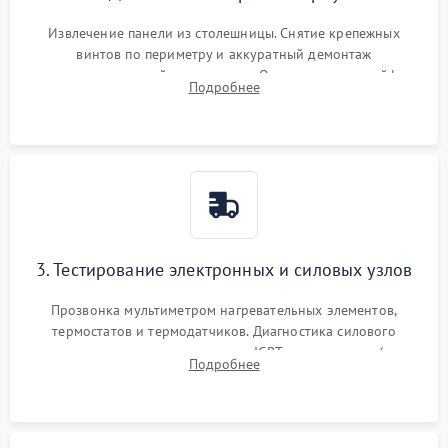
Извлечение панели из столешницы. Снятие крепежных
винтов по периметру и аккуратный демонтаж
стеклокерамической поверхности. Отсоединение шлейфов
Подробнее
сенсорного блока для доступа к силовым платам, катушкам
или ТЭНам.
3. Тестирование электронных и силовых узлов
Прозвонка мультиметром нагревательных элементов,
термостатов и термодатчиков. Диагностика силового
модуля, реле, диодных мостов и IGBT-транзисторов (для
Подробнее
индукции). Проверка кранов и газ-контроля (для газовых
панелей).