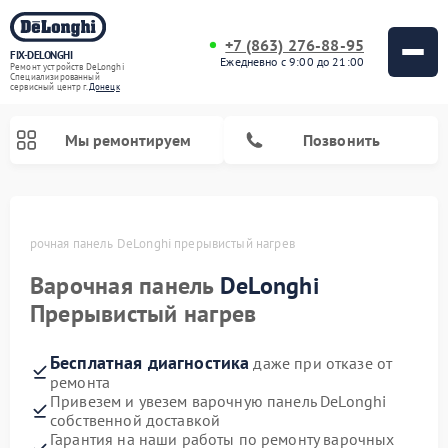
+7 (863) 276-88-95
FIX-DELONGHI
Ежедневно с 9:00 до 21:00
Ремонт устройств DeLonghi
Специализированный
cервисный центр г.
Донецк
Мы ремонтируем
Позвонить
ке
Варочная панель DeLonghi прерывистый нагрев
Варочная панель
DeLonghi
Прерывистый нагрев
Бесплатная диагностика
даже при отказе от
ремонта
Привезем и увезем варочную панель DeLonghi
Ремонт кондиционеров DeLonghi
Ремонт посудомоечных машин DeLonghi
Ремонт холодильников DeLonghi
Ремонт духовых шкафов DeLonghi
Ремонт гладильных систем DeLonghi
Ремонт микроволновых печей DeLonghi
Ремонт стиральных машин DeLonghi
собственной доставкой
Гарантия на наши работы по ремонту варочных