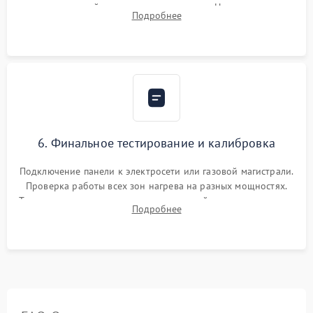
проверкой равномерности зазоров. Нанесение
Подробнее
термостойкого герметика или укладка уплотнительной
ленты по контуру.
6. Финальное тестирование и калибровка
Подключение панели к электросети или газовой магистрали.
Проверка работы всех зон нагрева на разных мощностях.
Тестирование сенсорного управления, таймера, индикаторов
Подробнее
остаточного тепла и систем защиты от перегрева.